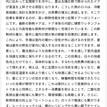
内に伝わって玄関周りを冷やし、夏は太陽の熱で熱せられたドア
が室温を上昇させる原因となります。こうした熱のロスは、冷暖
房設備に余計な負荷をかけ、光熱費の増大に直結します。そこで
効果を発揮するのが、高い断熱性能を持つ玄関ドアへのリフォー
ムです。最新の断熱ドアは、ドア本体の内部に硬質ウレタンフォ
ームなどの高性能な断熱材が隙間なく充填されています。この断
熱材の層が、屋外と屋内の間の熱の移動を効果的に遮断します。
これにより、冬場は室内の暖かい空気が外に逃げるのを防ぎ、夏
場は屋外の熱気が室内に侵入するのを抑えることができます。結
果として、魔法瓶のような効果が生まれ、一年を通して室内温度
を快適な状態に保ちやすくなるのです。この効果は、日々の快適
性向上だけでなく、具体的な省エネ、すなわち光熱費の削減とな
って現れます。例えば、冬に玄関からの冷気を感じなくなり、暖
房の設定温度を以前より低くしても快適に過ごせるようになった
り、夏にエアコンの効きが良くなり、稼働時間を短縮できたりと
いった効果が期待できます。これは家計にとって直接的なメリッ
トであると同時に、エネルギー消費量を抑えることで、二酸化炭
素排出量の削減にも繋がり、環境保護にも貢献します。さらに、
断熱性能の向上は「ヒートショック」のリスク軽減にも繋がりま
す。ヒートショックとは、暖かいリビングから寒い廊下やトイレ