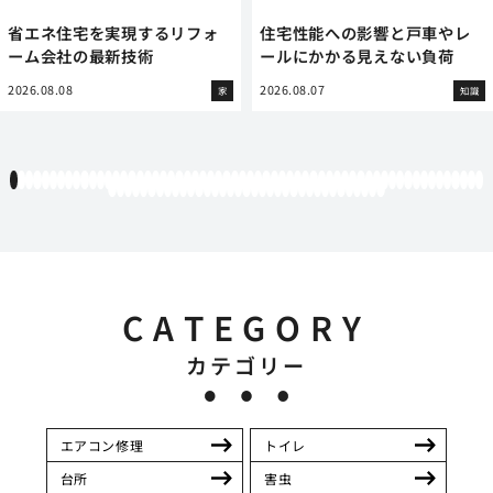
省エネ住宅を実現するリフォ
住宅性能への影響と戸車やレ
ーム会社の最新技術
ールにかかる見えない負荷
2026.08.08
2026.08.07
家
知識
1
2
3
4
5
6
7
8
9
10
11
12
13
14
15
16
17
18
19
20
21
22
23
24
25
26
27
28
29
30
31
32
33
34
35
36
37
38
39
40
41
42
43
44
45
46
47
48
49
50
51
52
53
54
55
56
57
58
59
60
61
62
63
64
65
66
67
68
69
70
71
72
73
74
75
76
77
78
79
80
81
82
83
84
85
86
87
88
89
90
91
92
93
94
95
CATEGORY
カテゴリー
エアコン修理
トイレ
台所
害虫