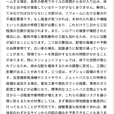
ームする場合、長年の使用でタイルの隙間から水が入り込み、床
下の土台や柱が腐食しているケースが少なくありません。解体し
てみなければ分からないこの部分は、リフォームにおける最大の
不確定要素です。もし腐食が見つかれば、木材の入れ替えや補強
といった追加の修理工程が必要になり、これだけで二日から三日
程度の日数が追加されます。また、シロアリの被害が確認された
場合には、駆除作業と薬剤散布の工程も加わるため、さらに日数
が延びることになります。二つ目の要因は、配管の複雑さや予期
せぬ障害物です。古い家の場合、図面通りに配管が通っていない
ことがあり、現場でルートを再設計するための時間がかかること
があります。特にマンションリフォームでは、床下の空間が限ら
れているため、排水勾配を確保するための調整に苦労し、工期に
影響が出ることがあります。三つ目は、オプション設備の多さで
す。浴室暖房乾燥機やミストサウナ、ジェットバスなどの特殊な
設備を追加する場合、電気工事や換気ダクトの設置、専用のガス
配管工事などが必要になり、標準的なユニットバス交換よりも半
日から一日程度作業時間が増えます。これらの遅延リスクを最小
限に抑えるための対策としては、まず事前の現地調査を徹底的に
行ってもらうことが不可欠です。経験豊富な技術者であれば、解
体前のわずかなサインから内部の傷みを予測できることもありま