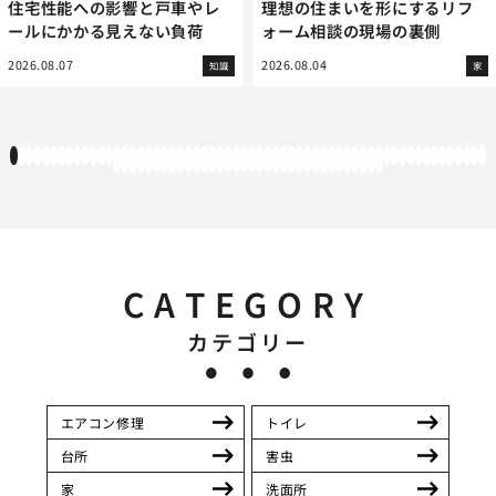
住宅性能への影響と戸車やレ
理想の住まいを形にするリフ
ールにかかる見えない負荷
ォーム相談の現場の裏側
2026.08.07
2026.08.04
知識
家
1
2
3
4
5
6
7
8
9
10
11
12
13
14
15
16
17
18
19
20
21
22
23
24
25
26
27
28
29
30
31
32
33
34
35
36
37
38
39
40
41
42
43
44
45
46
47
48
49
50
51
52
53
54
55
56
57
58
59
60
61
62
63
64
65
66
67
68
69
70
71
72
73
74
75
76
77
78
79
80
81
82
83
84
85
86
87
88
89
90
91
92
93
94
CATEGORY
カテゴリー
エアコン修理
トイレ
台所
害虫
家
洗面所