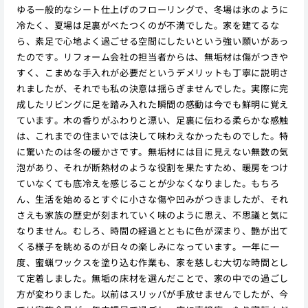
ゆる一般的なシート仕上げのフローリングで、冬場は氷のように
冷たく、夏場は足裏がべたつくのが不満でした。家を建てるな
ら、素足で心地よく過ごせる空間にしたいという強い願いがあっ
たのです。リフォーム会社の担当者からは、無垢材は傷がつきや
すく、こまめな手入れが必要だというデメリットも丁寧に説明さ
れましたが、それでも私の決意は揺らぎませんでした。実際に完
成したリビングに足を踏み入れた瞬間の感動は今でも鮮明に覚え
ています。木の香りがふわりと漂い、足裏に伝わる柔らかな感触
は、これまでの住まいでは決して味わえなかったものでした。特
に驚いたのは冬の暖かさです。無垢材には目に見えない無数の気
泡があり、それが断熱材のような役割を果たすため、暖房をつけ
ていなくても底冷えを感じることが少なくなりました。もちろ
ん、生活を始めるとすぐに小さな傷や凹みがつきましたが、それ
さえも家族の歴史が刻まれていく味のように思え、不思議と気に
なりません。むしろ、時間の経過とともに色が深まり、艶が出て
くる様子を眺めるのが日々の楽しみになっています。一年に一
度、蜜蝋ワックスを塗り込む作業も、家を慈しむ大切な時間とし
て定着しました。無垢の床材を選んだことで、家の中での過ごし
方が変わりました。以前はスリッパが手放せませんでしたが、今