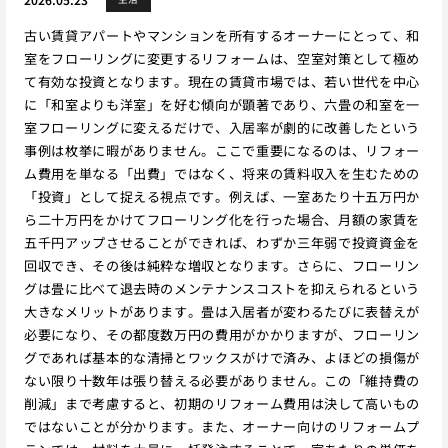
古い賃貸アパートやマンションを所有するオーナーにとって、和
室をフローリングに変更するリフォームは、空室対策として極め
て有効な投資となります。現在の賃貸市場では、若い世代を中心
に「和室よりも洋室」を好む傾向が顕著であり、六畳の和室を一
室フローリングに変えるだけで、入居率が劇的に改善したという
事例は枚挙に暇がありません。ここで重要になるのは、リフォー
ム費用を単なる「出費」ではなく、将来の賃料収入を生むための
「投資」として捉える視点です。例えば、一室あたり十五万円か
ら二十万円をかけてフローリング化を行った場合、月額の家賃を
五千円アップさせることができれば、わずか三年弱で投資資金を
回収でき、その後は純粋な増収となります。さらに、フローリン
グは畳に比べて退去時のメンテナンスコストを抑えられるという
大きなメリットがあります。畳は入居者が変わるたびに表替えが
必要になり、その都度数万円の費用がかかりますが、フローリン
グであれば基本的な清掃とワックスがけで済み、よほどの損傷が
ない限り十数年は張り替える必要がありません。この「維持費の
削減」まで考慮すると、初期のリフォーム費用は決して高いもの
ではないことが分かります。また、オーナー向けのリフォームプ