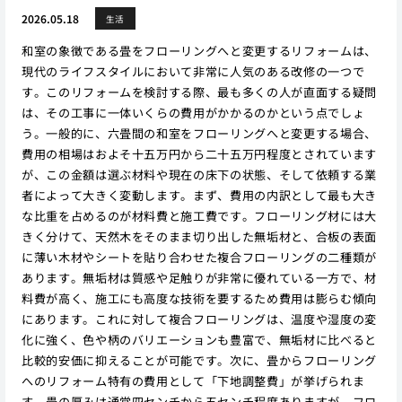
2026.05.18
生活
和室の象徴である畳をフローリングへと変更するリフォームは、
現代のライフスタイルにおいて非常に人気のある改修の一つで
す。このリフォームを検討する際、最も多くの人が直面する疑問
は、その工事に一体いくらの費用がかかるのかという点でしょ
う。一般的に、六畳間の和室をフローリングへと変更する場合、
費用の相場はおよそ十五万円から二十五万円程度とされています
が、この金額は選ぶ材料や現在の床下の状態、そして依頼する業
者によって大きく変動します。まず、費用の内訳として最も大き
な比重を占めるのが材料費と施工費です。フローリング材には大
きく分けて、天然木をそのまま切り出した無垢材と、合板の表面
に薄い木材やシートを貼り合わせた複合フローリングの二種類が
あります。無垢材は質感や足触りが非常に優れている一方で、材
料費が高く、施工にも高度な技術を要するため費用は膨らむ傾向
にあります。これに対して複合フローリングは、温度や湿度の変
化に強く、色や柄のバリエーションも豊富で、無垢材に比べると
比較的安価に抑えることが可能です。次に、畳からフローリング
へのリフォーム特有の費用として「下地調整費」が挙げられま
す。畳の厚みは通常四センチから五センチ程度ありますが、フロ