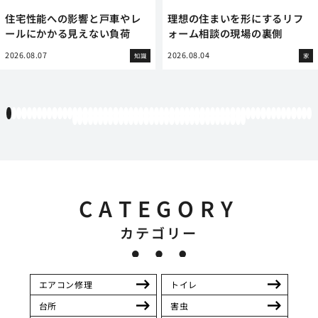
いを形にするリフ
素材で変わる6畳フローリング
網戸張り替
の現場の裏側
の価格と特徴を徹底比較
た私の奮闘
2026.08.03
2026.08.03
家
知識
1
2
3
4
5
6
7
8
9
10
11
12
13
14
15
16
17
18
19
20
21
22
23
24
25
26
27
28
29
30
31
32
33
34
35
36
37
38
39
40
41
42
43
44
45
46
47
48
49
50
51
52
53
54
55
56
57
58
59
60
61
62
63
64
65
66
67
68
69
70
71
72
73
74
75
76
77
78
79
80
81
82
83
84
85
86
87
88
89
90
91
92
93
94
CATEGORY
カテゴリー
エアコン修理
トイレ
台所
害虫