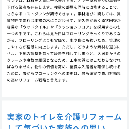
ランでは、材料を大量に一括発注することで一室あたりの単価を
下げる業者も存在します。複数の部屋を同時に改修することで、
さらなるコストダウンが期待できます。素材選びに関しては、賃
貸物件であれば本物の木にこだわらず、耐久性が高く原状回復が
容易な「ウッドタイル」や「クッションフロア」を採用するのも
一つの手です。これらは見た目はフローリングそっくりでありな
がら、フローリングよりも安価で、水や傷にも強いため、管理の
しやすさが格段に向上します。ただし、どのような素材を選ぶに
せよ、下地の調整を怠って段差を残してしまうと、入居者からの
クレームや事故の原因となるため、工事の質にはこだわらなけれ
ばなりません。物件の価値を高め、優良な入居者を確保し続ける
ために、畳からフローリングへの変更は、最も確実で費用対効果
の高いリフォーム戦略と言えます。
実家のトイレを介護リフォーム
して気づいた家族への思い