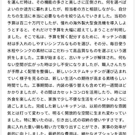
を運んだ時は、その機能の多さと美しさに圧倒され、何を選べば
よいのか途方に暮れましたが、担当者の方と相談しながら、自分
たちの生活に本当に必要なものを絞り込んでいきました。当初の
予算は百二十万円でしたが、憧れの海外製大型食洗機を導入しよ
うとすると、それだけで予算を大幅に超えてしまうことが判明し
ました。そこで私は、予算を賢く配分するために、キッチンの面
材は手入れのしやすいシンプルなものを選び、その分、毎日使う
水栓やシンクの素材にはこだわって高品質なものを選ぶという選
択をしました。工事が始まると、古いキッチンが解体され、何も
ない空間が広がった時は少し不安になりましたが、職人さんたち
が手際よく配管を整備し、新しいシステムキッチンが運び込まれ
ていく様子を見るのは、新しい生活への期待が高まる素晴らしい
時間でした。工事期間は、内装の張り替えも含めて約一週間ほど
かかりましたが、その間はカセットコンロを活用したり、時には
外食を楽しんだりと、家族で少し不便な生活をイベントのように
過ごしました。完成した新しいキッチンは、以前の閉鎖的な雰囲
気とは打って変わって、明るく開放的な空間に生まれ変わってい
ました。特に驚いたのは、引き出し式の収納の使いやすさです。
奥に入れた重い鍋も軽い力で取り出すことができ、家事の効率が
劇的に向上しました。最終的な費用は、細かなオプションを追加