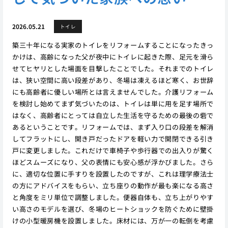
2026.05.21
トイレ
築三十年になる実家のトイレをリフォームすることになったきっ
かけは、高齢になった父が夜中にトイレに起きた際、足元を滑ら
せてヒヤリとした場面を目撃したことでした。それまでのトイレ
は、狭い空間に高い段差があり、冬場は凍えるほど寒く、お世辞
にも高齢者に優しい場所とは言えませんでした。介護リフォーム
を検討し始めてまず気づいたのは、トイレは単に用を足す場所で
はなく、高齢者にとっては自立した生活を守るための最後の砦で
あるということです。リフォームでは、まず入り口の段差を解消
してフラットにし、開き戸だったドアを軽い力で開閉できる引き
戸に変更しました。これだけで車椅子や歩行器での出入りが驚く
ほどスムーズになり、父の表情にも安心感が浮かびました。さら
に、適切な位置に手すりを設置したのですが、これは理学療法士
の方にアドバイスをもらい、立ち座りの動作が最も楽になる高さ
と角度をミリ単位で調整しました。便器自体も、立ち上がりやす
い高さのモデルを選び、冬場のヒートショックを防ぐために壁掛
けの小型暖房機を設置しました。床材には、万が一の転倒を考慮