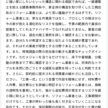
に強い家にしたいといった構造に関わる相談であれば、一級建築
士を抱える建築事務所系や、家全体の構造を知り尽くした工務店
系のリフォーム業者とは、より深い議論ができるはずです。リフ
ォーム業者とは、単なる作業員ではなく、プロとしての視点から
今の家が抱える潜在的なリスクを指摘し、予算の範囲内で最良の
提案をしてくれるアドバイザーでなければなりません。業者の選
定に際しては、過去の施工事例を詳しく確認することをお勧めし
ます。自分たちが希望する工事と似たような実績が豊富であれ
ば、それはその業者が得意とする分野であることを示していま
す。また、現場調査の際の担当者の動きも重要なチェックポイン
トです。ただメジャーを当てるだけでなく、床下や屋根裏、分電
盤の状態まで丁寧に確認するリフォーム業者とは、将来的なトラ
ブルを未然に防ごうとする誠実な姿勢を持っていると判断できま
す。さらに、契約前に提示される見積書の細かさにも注目してく
ださい。「工事一式」という言葉で内容を曖昧にせず、材料費や
人件費、処分費などを詳細に明記するリフォーム業者とは、価格
の透明性を重視しており、後から追加費用が発生するリスクを最
小限に抑えようとしています。リフォーム業者とは、工事期間中
だけでなく、工事が終わった後も長く付き合っていくことになる
存在です。そのため、保証期間の内容や、不具合が生じた際の駆