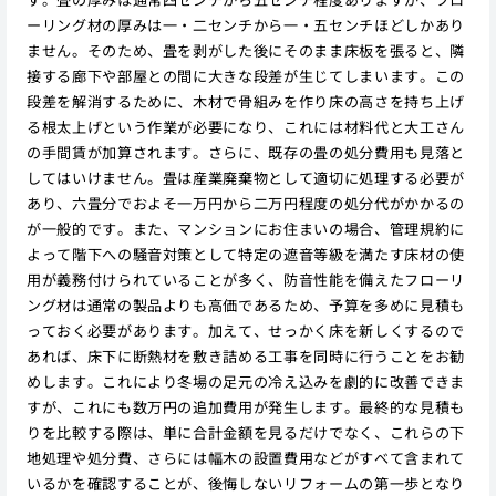
ーリング材の厚みは一・二センチから一・五センチほどしかあり
ません。そのため、畳を剥がした後にそのまま床板を張ると、隣
接する廊下や部屋との間に大きな段差が生じてしまいます。この
段差を解消するために、木材で骨組みを作り床の高さを持ち上げ
る根太上げという作業が必要になり、これには材料代と大工さん
の手間賃が加算されます。さらに、既存の畳の処分費用も見落と
してはいけません。畳は産業廃棄物として適切に処理する必要が
あり、六畳分でおよそ一万円から二万円程度の処分代がかかるの
が一般的です。また、マンションにお住まいの場合、管理規約に
よって階下への騒音対策として特定の遮音等級を満たす床材の使
用が義務付けられていることが多く、防音性能を備えたフローリ
ング材は通常の製品よりも高価であるため、予算を多めに見積も
っておく必要があります。加えて、せっかく床を新しくするので
あれば、床下に断熱材を敷き詰める工事を同時に行うことをお勧
めします。これにより冬場の足元の冷え込みを劇的に改善できま
すが、これにも数万円の追加費用が発生します。最終的な見積も
りを比較する際は、単に合計金額を見るだけでなく、これらの下
地処理や処分費、さらには幅木の設置費用などがすべて含まれて
いるかを確認することが、後悔しないリフォームの第一歩となり