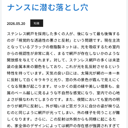
ナンスに潜む落とし穴
2026.05.20
知識
ステンレス網戸を採用した多くの人が、後になって最も後悔する
のが「視覚的な透過性の悪さと反射」という問題です。現在主流
となっているブラックの樹脂製ネットは、光を吸収するため室内
からの視認性が非常に高く、まるで網戸が存在しないかのような
開放感を与えてくれます。対して、ステンレス網戸の多くは未塗
装の金属本来の銀色をしており、これが光を乱反射させるという
特性を持っています。天気の良い日には、太陽光が網の一本一本
に反射して白くキラキラと光り、窓の外の景色が霞んで見えにく
くなる現象が起こります。せっかくの庭の緑や美しい借景も、金
属のベール越しに見るような不自然な感覚になり、室内での心地
よさが損なわれてしまうのです。また、夜間においても室内の明
かりが網戸に反射し、外が暗いほど窓ガラスに自分の姿が映り込
むのと同じように網戸が光ってしまい、外の様子を伺うことが難
しくなります。さらに、この反射は外側からも同様に起こるた
め、家全体のデザインによっては網戸の存在感が強調されすぎて