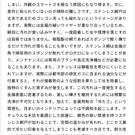
しまい、外観のスマートさを損なう原因にもなり得ます。次に、
意外と知られていないのが掃除の難しさです。ステンレス網戸は
丈夫であるためゴシゴシ洗っても破れないというイメージがあり
ますが、実際には金属の細いワイヤーが重なり合っているため、
網目に汚れが食い込みやすく、一度固着した埃や煤煙を落とすの
は容易ではありません。樹脂製の網であればスポンジで軽く撫で
るだけで汚れが落ちることも多いですが、ステンレス網は金属の
角で掃除用のスポンジが削れてボロボロになってしまうことがあ
り、メンテナンスには専用のブラシや高圧洗浄機などが必要にな
ることもあります。また、ステンレスは静電気を帯びにくいとさ
れていますが、実際には都市部の排気ガスに含まれる油分などが
付着すると、それが接着剤のような役割を果たして埃を吸着し、
独特のくすんだ黒ずみが発生します。この汚れは一度発生すると
金属表面に密着するため、美しい輝きを維持するためには頻繁な
洗浄が不可欠となります。加えて、金属特有の「冷たさ」という
質感も、住まいのインテリアによっては不調和を起こします。ナ
チュラルな木目を基調とした部屋に、銀色の鋭い質感を持つステ
ンレス網戸が加わることで、空間の温かみが失われ、どこか工業
的で冷たい印象を与えてしまうことも考慮すべき点です。耐久性