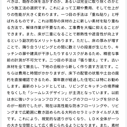
べきは、既存の床を活かすのか、あるいは完全に取り除くのかと
いう施工法の選択です。これによって工期や費用、そして仕上が
りの性能が大きく変わります。一つ目の手法は「重ね貼り」と呼
ばれるものです。これは既存の床材の上に新しい素材を貼り重ね
る方法で、解体作業が不要なため、工事費を大幅に抑えることが
できます。また、床が二重になることで断熱性や遮音性が向上す
るという副次的なメリットもあります。ただし、床の厚みが増す
ことで、隣り合うリビングとの間に数ミリの段差が生じたり、キ
ッチンの扉や建具が干渉したりするリスクがあるため、精密な事
前の計測が不可欠です。二つ目の手法は「張り替え」です。古い
床材を全て撤去し、下地の合板から新しく作り直す方法です。こ
ちらは費用と時間がかかりますが、床下の配管の状態や土台の腐
朽を直接確認できるため、築年数が経過した住宅には特にお勧め
します。最新のトレンドとしては、リビングとキッチンの境界線
をなくした「シームレスデザイン」が主流となっています。以前
は水に強いクッションフロアとリビングのフローリングを分ける
のが一般的でしたが、現在は高性能な防水フローリングや、リビ
ングまで広範囲に敷き詰められる大判のセラミックタイルが人気
です。これにより、視覚的な遮りがなくなり、ＬＤＫ全体が一つ
の大きな空間として広く感じられるようになります。また、素材