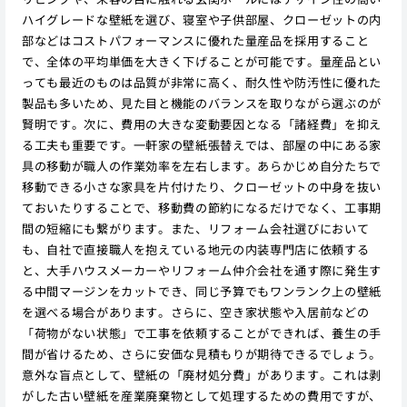
ハイグレードな壁紙を選び、寝室や子供部屋、クローゼットの内
部などはコストパフォーマンスに優れた量産品を採用すること
で、全体の平均単価を大きく下げることが可能です。量産品とい
っても最近のものは品質が非常に高く、耐久性や防汚性に優れた
製品も多いため、見た目と機能のバランスを取りながら選ぶのが
賢明です。次に、費用の大きな変動要因となる「諸経費」を抑え
る工夫も重要です。一軒家の壁紙張替えでは、部屋の中にある家
具の移動が職人の作業効率を左右します。あらかじめ自分たちで
移動できる小さな家具を片付けたり、クローゼットの中身を抜い
ておいたりすることで、移動費の節約になるだけでなく、工事期
間の短縮にも繋がります。また、リフォーム会社選びにおいて
も、自社で直接職人を抱えている地元の内装専門店に依頼する
と、大手ハウスメーカーやリフォーム仲介会社を通す際に発生す
る中間マージンをカットでき、同じ予算でもワンランク上の壁紙
を選べる場合があります。さらに、空き家状態や入居前などの
「荷物がない状態」で工事を依頼することができれば、養生の手
間が省けるため、さらに安価な見積もりが期待できるでしょう。
意外な盲点として、壁紙の「廃材処分費」があります。これは剥
がした古い壁紙を産業廃棄物として処理するための費用ですが、