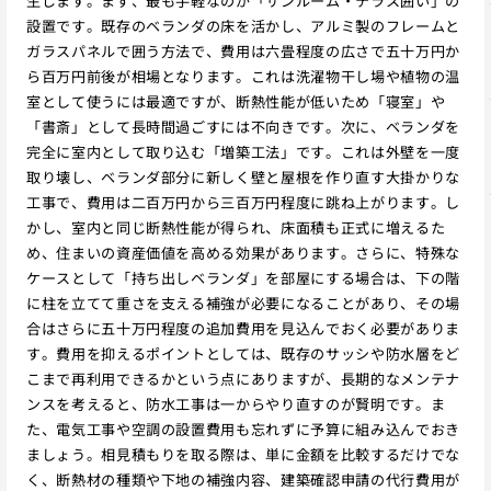
生じます。まず、最も手軽なのが「サンルーム・テラス囲い」の
設置です。既存のベランダの床を活かし、アルミ製のフレームと
ガラスパネルで囲う方法で、費用は六畳程度の広さで五十万円か
ら百万円前後が相場となります。これは洗濯物干し場や植物の温
室として使うには最適ですが、断熱性能が低いため「寝室」や
「書斎」として長時間過ごすには不向きです。次に、ベランダを
完全に室内として取り込む「増築工法」です。これは外壁を一度
取り壊し、ベランダ部分に新しく壁と屋根を作り直す大掛かりな
工事で、費用は二百万円から三百万円程度に跳ね上がります。し
かし、室内と同じ断熱性能が得られ、床面積も正式に増えるた
め、住まいの資産価値を高める効果があります。さらに、特殊な
ケースとして「持ち出しベランダ」を部屋にする場合は、下の階
に柱を立てて重さを支える補強が必要になることがあり、その場
合はさらに五十万円程度の追加費用を見込んでおく必要がありま
す。費用を抑えるポイントとしては、既存のサッシや防水層をど
こまで再利用できるかという点にありますが、長期的なメンテナ
ンスを考えると、防水工事は一からやり直すのが賢明です。ま
た、電気工事や空調の設置費用も忘れずに予算に組み込んでおき
ましょう。相見積もりを取る際は、単に金額を比較するだけでな
く、断熱材の種類や下地の補強内容、建築確認申請の代行費用が