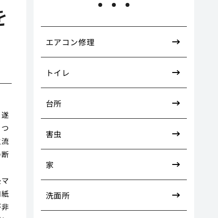
を
エアコン修理
トイレ
台所
を遂
りつ
害虫
主流
の断
家
る
畳マ
和紙
洗面所
が非