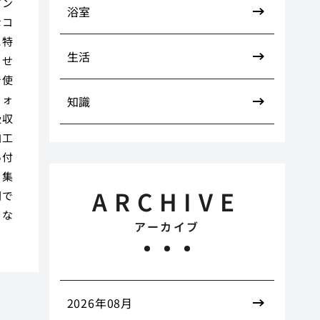
ピン
浴室
なコ
に特
生活
ちせ
で使
フォ
知識
吸収
加工
い付
を集
ARCHIVE
間で
とな
アーカイブ
2026年08月