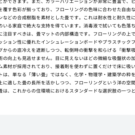
とができます。また、カラーバリエーションが非常に豊富で、
を覆す色彩が揃っており、フローリングの色味に合わせた自由
ンなどの合成樹脂を素材とした畳です。これは耐水性と耐久性
のいる家庭で絶大な支持を得ています。消毒液で拭いても色落
に注目すべきは、畳マットの内部構造です。フローリングの上
ッション性に優れたインシュレーションボードやプラスチック
グからの底冷えを遮断しつつ、転倒時の衝撃を和らげる「衝撃
術の向上も見逃せません。目に見えないほどの微細な吸盤状の
ム素材が採用されており、接着剤を使わずに置くだけで床に吸
トは、単なる「薄い畳」ではなく、化学・物理学・建築学の粋
土に適した畳の長所を活かしつつ、フローリングという洋の空
畳は、これからの住環境におけるスタンダードな選択肢の一つ