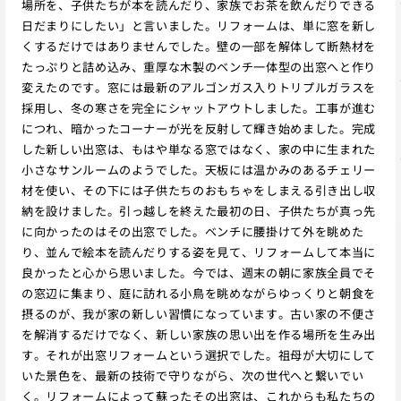
場所を、子供たちが本を読んだり、家族でお茶を飲んだりできる
日だまりにしたい」と言いました。リフォームは、単に窓を新し
くするだけではありませんでした。壁の一部を解体して断熱材を
たっぷりと詰め込み、重厚な木製のベンチ一体型の出窓へと作り
変えたのです。窓には最新のアルゴンガス入りトリプルガラスを
採用し、冬の寒さを完全にシャットアウトしました。工事が進む
につれ、暗かったコーナーが光を反射して輝き始めました。完成
した新しい出窓は、もはや単なる窓ではなく、家の中に生まれた
小さなサンルームのようでした。天板には温かみのあるチェリー
材を使い、その下には子供たちのおもちゃをしまえる引き出し収
納を設けました。引っ越しを終えた最初の日、子供たちが真っ先
に向かったのはその出窓でした。ベンチに腰掛けて外を眺めた
り、並んで絵本を読んだりする姿を見て、リフォームして本当に
良かったと心から思いました。今では、週末の朝に家族全員でそ
の窓辺に集まり、庭に訪れる小鳥を眺めながらゆっくりと朝食を
摂るのが、我が家の新しい習慣になっています。古い家の不便さ
を解消するだけでなく、新しい家族の思い出を作る場所を生み出
す。それが出窓リフォームという選択でした。祖母が大切にして
いた景色を、最新の技術で守りながら、次の世代へと繋いでい
く。リフォームによって蘇ったその出窓は、これからも私たちの