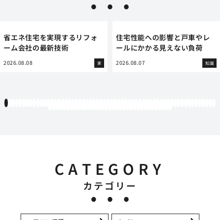
省エネ住宅を実現するリフォ
住宅性能への影響と戸車やレ
ーム会社の最新技術
ールにかかる見えない負荷
2026.08.08
2026.08.07
家
知識
1
2
3
4
5
6
7
8
9
10
11
12
13
14
15
16
17
18
19
20
21
22
23
24
25
26
27
28
29
30
31
32
33
34
35
36
37
38
39
40
41
42
43
44
45
46
47
48
49
50
51
52
53
54
55
56
57
58
59
60
61
62
63
64
65
66
67
68
69
70
71
72
73
74
75
76
77
78
79
80
81
82
83
84
85
86
87
88
89
90
91
92
93
94
95
CATEGORY
カテゴリー