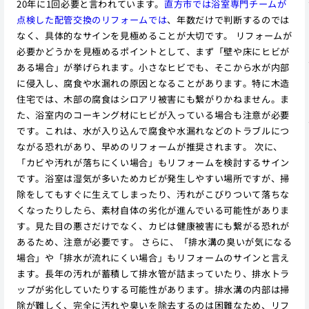
20年に1回必要と言われています。
直方市では浴室専門チームが
点検した配管交換のリフォームでは
、年数だけで判断するのでは
なく、具体的なサインを見極めることが大切です。 リフォームが
必要かどうかを見極めるポイントとして、まず「壁や床にヒビが
ある場合」が挙げられます。小さなヒビでも、そこから水が内部
に侵入し、腐食や水漏れの原因となることがあります。特に木造
住宅では、木部の腐食はシロアリ被害にも繋がりかねません。ま
た、浴室内のコーキング材にヒビが入っている場合も注意が必要
です。これは、水が入り込んで腐食や水漏れなどのトラブルにつ
ながる恐れがあり、早めのリフォームが推奨されます。 次に、
「カビや汚れが落ちにくい場合」もリフォームを検討するサイン
です。浴室は湿気が多いためカビが発生しやすい場所ですが、掃
除をしてもすぐに生えてしまったり、汚れがこびりついて落ちな
くなったりしたら、素材自体の劣化が進んでいる可能性がありま
す。見た目の悪さだけでなく、カビは健康被害にも繋がる恐れが
あるため、注意が必要です。 さらに、「排水溝の臭いが気になる
場合」や「排水が流れにくい場合」もリフォームのサインと言え
ます。長年の汚れが蓄積して排水管が詰まっていたり、排水トラ
ップが劣化していたりする可能性があります。排水溝の内部は掃
除が難しく、完全に汚れや臭いを除去するのは困難なため、リフ