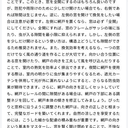
ことです。このとき、窓を全開にするのはもちろん良いのです
が、防犯や雨除けのために少しだけ開けたい場合でも、右側であ
れば隙間は生じません。逆に、左側の窓を開けて換気をしたい場
合は注意が必要です。左側に網戸を置くなら、窓は必ず「全開」
にしてください。全開にすれば、窓のフレームがサッシの端に当
たり、虫が入る隙間を最小限に抑えられます。しかし、左側の窓
を少しだけ開けるという使い方は、構造上どうしても隙間ができ
るため推奨されません。また、換気効率を考えるなら、一つの窓
だけでなく風の通り道を作ることが大切です。向かい合う位置に
ある窓を開けたり、網戸の向きを工夫して風を呼び込んだりする
ことで、室内の熱気を効率よく排出できます。夜間に網戸を使用
する際は、室内の明かりに虫が集まりやすくなるため、遮光カー
テンを併用して光が外に漏れないようにすると、さらなる防虫効
果が期待できます。さらに、網戸の向きを正しくセットしていて
も、網戸とレールの間に隙間がある場合は、網戸の下部にある調
整ネジを回して、網戸本体の傾きを修正してみましょう。ぴった
りと窓枠に沿うように調整された網戸は、向きの正しさと相まっ
て、完璧なガードを築いてくれます。自然の涼しさを享受するた
めには、こうした細かな配慮の積み重ねが重要です。網戸の向き
という基本をマスターし、窓を賢く開け閉めすることで、不快な