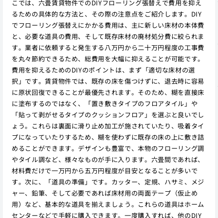
こでは、六畳賃貸物件でのDIYフローリング張替えで費用を抑え
るための具体的な方法と、その際の注意点をご紹介します。DIY
でフローリング張替えにかかる費用は、主に新しい床材の本体費
と、必要な道具の費用、そして既存床材の廃材処分費に絞られま
す。業者に依頼すると発生する八万円から二十万円程度の工事費
を丸々節約できるため、総費用を大幅に抑えることが可能です。
費用を抑えるためのDIYのポイントは、まず「適切な床材の選
択」です。賃貸物件では、既存の床を傷つけずに、退去時に容易
に原状回復できることが最優先されます。そのため、糊を直接床
に塗布するのではなく、「置き敷きタイプのフロアタイル」や
「貼って剥がせるタイプのクッションフロア」を選ぶと良いでし
ょう。これらは裏面に滑り止め加工が施されていたり、吸着タイ
プになっていたりするため、糊を使わずに既存の床の上に敷き詰
めることができます。デザインも豊富で、本物のフローリング調
やタイル調など、様々なものが手に入ります。六畳間であれば、
材料費だけで一万円から五万円程度が目安となることが多いで
す。次に、「道具の準備」です。カッター、定規、ハサミ、メジ
ャー、鉛筆、そして必要であれば床材用の両面テープ（仮止め
用）など、基本的な道具を揃えましょう。これらの道具はホーム
センターなどで手軽に購入できます。一度購入すれば、他のDIY