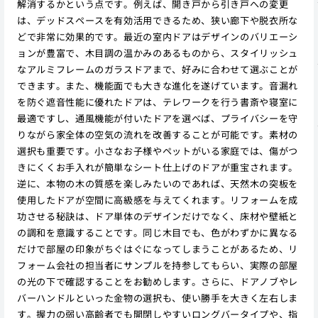
解消するかという点です。例えば、開き戸から引き戸への変更
は、デッドスペースを有効活用できるため、狭い廊下や脱衣所な
どで非常に効果的です。最近の室内ドアはデザインのバリエーシ
ョンが豊富で、木目調の温かみのあるものから、スタイリッシュ
なアルミフレームのガラスドアまで、好みに合わせて選ぶことが
できます。また、機能面でも大きな進化を遂げています。音漏れ
を防ぐ遮音性能に優れたドアは、テレワークを行う書斎や寝室に
最適ですし、通風機能が付いたドアを選べば、プライバシーを守
りながら家全体の空気の流れを改善することが可能です。素材の
選択も重要です。小さなお子様やペットがいる家庭では、傷がつ
きにくくお手入れが簡単なシート仕上げのドアが重宝されます。
逆に、本物の木の質感を楽しみたいのであれば、天然木の突板を
使用したドアが空間に高級感を与えてくれます。リフォームを成
功させる秘訣は、ドア単体のデザインだけでなく、床材や壁紙と
の調和を意識することです。同じ木目でも、色がわずかに異なる
だけで部屋の印象がちぐはぐになってしまうことがあるため、リ
フォーム会社の担当者にサンプルを持参してもらい、実際の部屋
の光の下で確認することをお勧めします。さらに、ドアノブやレ
バーハンドルといった金物の選択も、使い勝手を大きく左右しま
す。握力の弱い高齢者でも開閉しやすいロングバータイプや、指