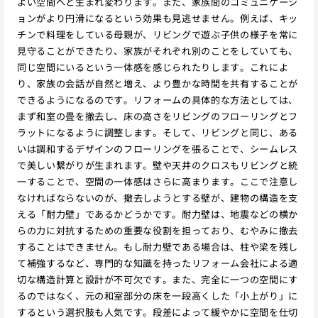
よい空間へと生まれ変わります。また、家族間のコミュニケーシ
ョンがより円滑になるという効果も見逃せません。例えば、キッ
チンで料理をしている母親が、リビングで遊ぶ子供の様子を常に
見守ることができたり、家族がそれぞれ別のことをしていても、
同じ空間にいるという一体感を感じられたりします。これによ
り、家族の会話が自然と増え、より豊かな時間を共有することが
できるようになるのです。リフォームの具体的な方法としては、
まず和室の畳を撤去し、床の高さをリビングのフローリングとフ
ラットになるように調整します。そして、リビングと同じ、ある
いは調和するデザインのフローリングを張ることで、シームレス
で美しい繋がりが生まれます。壁や天井のクロスもリビングと統
一することで、空間の一体感はさらに高まります。ここで注意し
なければならないのが、撤去しようとする壁が、建物の構造を支
える「耐力壁」であるかどうかです。耐力壁は、地震などの横か
らの力に対抗するための重要な役割を担っており、むやみに撤去
することはできません。もし耐力壁である場合は、柱や梁を残し
て補強するなど、専門的な知識を持ったリフォーム会社による適
切な構造計算と設計が不可欠です。また、完全に一つの空間にす
るのではなく、元の和室部分の床を一段高くした「小上がり」に
するという選択肢も人気です。段差によって緩やかに空間を仕切