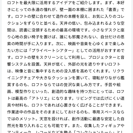
ロフトを最大限に活用するアイデアをご紹介します。まず、本好
きにとっての永遠の憧れが、壁一面の本棚に囲まれた「書斎」で
す。ロフトの壁に合わせて造作の本棚を設え、お気に入りのコレ
クションをずらりと並べる。天井の低い、包み込まれるような空
間は、読書に没頭するための最高の環境です。小さなデスクと座
り心地の良い椅子を置けば、誰にも邪魔されない、自分だけの思
索の時間が手に入ります。次に、映画や音楽を心ゆくまで楽しみ
たい方には「プライベートシアター」としての活用がおすすめで
す。ロフトの壁をスクリーンとして利用し、プロジェクターと音
響システムを設置。天井が低く、外部の光を遮りやすいロフト
は、映像と音に集中するための没入感を高めてくれます。リクラ
イニングチェアや大きなクッションを置いて、寝転がりながら鑑
賞するのも、ロフトならではの贅沢な楽しみ方です。手芸や絵
画、模型作りといった、創造的な趣味を持つ方にとっては、ロフ
トは最高の「アトリエ」になります。リビングでは広げにくい道
具や材料も、ロフトであれば心置きなく広げることができます。
作業途中の作品をそのままにしておけるのも、専用スペースなら
ではのメリット。天窓を設ければ、創作活動に最適な安定した自
然光を取り入れることも可能です。また、収集したフィギュアや
アンティーク、レコードなどを飾る「コレクションルーム」とし