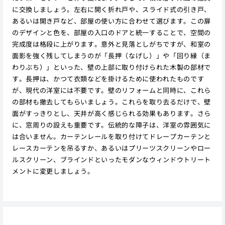
に交換しましょう。左右に開く折れ戸や、スライド式の引き戸、
あるいは開き戸など、部屋の使い方に合わせて選びます。この扉
のデザインと色を、部屋の入口のドアと統一することで、空間の
完成度は格段に上がります。意外と見落としがちですが、和室の
面影を強く残してしまうのが「長押（なげし）」や「回り縁（ま
わりぶち）」といった、壁の上部に取り付けられた木製の部材で
す。長押は、かつて衣類などを掛けるために使われたものです
が、現代の洋室には不要です。壁のリフォームと同時に、これら
の部材も撤去してもらいましょう。これらを取り去るだけで、壁
面がすっきりとし、天井が高く感じられる効果もあります。さら
に、窓周りの設えも重要です。伝統的な障子は、洋室の雰囲気に
は合いません。カーテンレールを取り付けてドレープカーテンと
レースカーテンを吊るすか、あるいはプリーツスクリーンやロー
ルスクリーン、ブラインドといったモダンなウィンドウトリート
メントに変更しましょう。