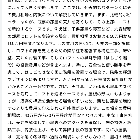
費用は、どのような方法で、どのくらいの規模のロフトを作るか
によって大きく変動します。ここでは、代表的なパターン別にそ
の費用相場と内訳について解説していきます。まず、比較的ポピ
ュラーなのが、既存の部屋の天井を高くして、その上部にロフト
を新設するケースです。例えば、子供部屋や寝室など、六畳程度
の部屋にロフトを増設する場合、費用相場はおおよそ50万円から
100万円程度となります。この費用の内訳は、天井の一部を解体
し、ロフトの床を支えるための梁や柱を補強する構造工事、床や
壁、天井の内装工事、そしてロフトへの昇降手段（はしごや階
段）の設置費用などが含まれます。特に、安全性と使い勝手を考
慮して、はしごではなく固定階段を設置する場合は、階段の種類
やデザインにもよりますが、20万円から50万円程度の追加費用が
かかることが一般的です。次に、天井裏、いわゆる小屋裏のスペ
ースを活用してロフトを造るケースです。屋根の形状にもよりま
すが、既存の構造を活かせる場合が多いため、新たに部屋を増設
するよりも費用を抑えられる可能性があります。この場合の費用
相場は、40万円から80万円程度が目安となります。主な工事内容
は、天井を解体して小屋裏へのアクセスを確保し、床の補強と断
熱工事、内装仕上げ、そして昇降手段の設置です。特に小屋裏
は、夏は暑く冬は寒い過酷な環境になりがちなので、屋根の断熱