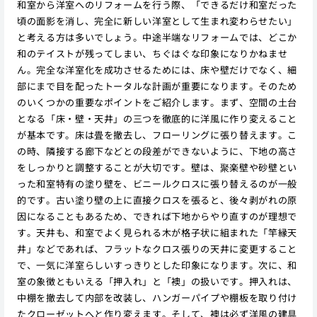
和室から洋室へのリフォームを行う際、「できるだけ和室だった
頃の面影を消し、完全に新しい洋室として生まれ変わらせたい」
と考える方は多いでしょう。中途半端なリフォームでは、どこか
和のテイストが残ってしまい、ちぐはぐな印象になりかねませ
ん。完全な洋室化を成功させるためには、床や壁だけでなく、細
部にまで目を配ったトータルな計画が重要になります。そのため
のいくつかの重要なポイントをご紹介します。まず、空間の土台
となる「床・壁・天井」の三つを徹底的に洋風に作り変えること
が基本です。床は畳を撤去し、フローリングに張り替えます。こ
の時、隣接する廊下などとの段差ができないように、下地の高さ
をしっかりと調整することが大切です。壁は、聚楽壁や砂壁とい
った和室特有の塗り壁を、ビニールクロスに張り替えるのが一般
的です。古い塗り壁の上に直接クロスを張ると、後々剥がれの原
因になることもあるため、できれば下地からやり直すのが理想で
す。天井も、和室でよく見られる木が格子状に組まれた「竿縁天
井」などであれば、フラットなクロス張りの天井に変更すること
で、一気に洋室らしいすっきりとした印象になります。次に、和
室の象徴ともいえる「押入れ」と「襖」の扱いです。押入れは、
中棚を撤去して内部を改装し、ハンガーパイプや棚板を取り付け
たクローゼットへと作り変えます。そして、襖は必ず洋風の建具