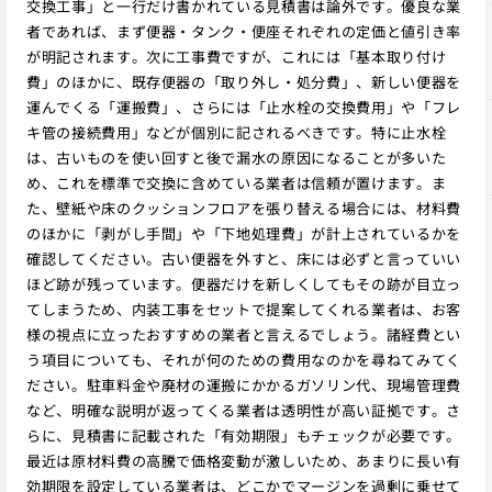
交換工事」と一行だけ書かれている見積書は論外です。優良な業
者であれば、まず便器・タンク・便座それぞれの定価と値引き率
が明記されます。次に工事費ですが、これには「基本取り付け
費」のほかに、既存便器の「取り外し・処分費」、新しい便器を
運んでくる「運搬費」、さらには「止水栓の交換費用」や「フレ
キ管の接続費用」などが個別に記されるべきです。特に止水栓
は、古いものを使い回すと後で漏水の原因になることが多いた
め、これを標準で交換に含めている業者は信頼が置けます。ま
た、壁紙や床のクッションフロアを張り替える場合には、材料費
のほかに「剥がし手間」や「下地処理費」が計上されているかを
確認してください。古い便器を外すと、床には必ずと言っていい
ほど跡が残っています。便器だけを新しくしてもその跡が目立っ
てしまうため、内装工事をセットで提案してくれる業者は、お客
様の視点に立ったおすすめの業者と言えるでしょう。諸経費とい
う項目についても、それが何のための費用なのかを尋ねてみてく
ださい。駐車料金や廃材の運搬にかかるガソリン代、現場管理費
など、明確な説明が返ってくる業者は透明性が高い証拠です。さ
らに、見積書に記載された「有効期限」もチェックが必要です。
最近は原材料費の高騰で価格変動が激しいため、あまりに長い有
効期限を設定している業者は、どこかでマージンを過剰に乗せて