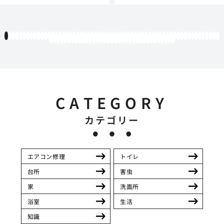
1
2
3
4
5
6
7
8
9
10
11
12
13
14
15
16
17
18
19
20
21
22
23
24
25
26
27
28
29
30
31
32
33
34
35
36
37
38
39
40
41
42
43
44
45
46
47
48
49
50
51
52
53
54
55
56
57
58
59
60
61
62
63
64
65
66
67
68
69
70
71
72
73
74
75
76
77
78
79
80
81
82
83
84
85
86
87
88
89
90
91
92
93
94
95
CATEGORY
カテゴリー
エアコン修理
トイレ
台所
害虫
家
洗面所
浴室
生活
知識