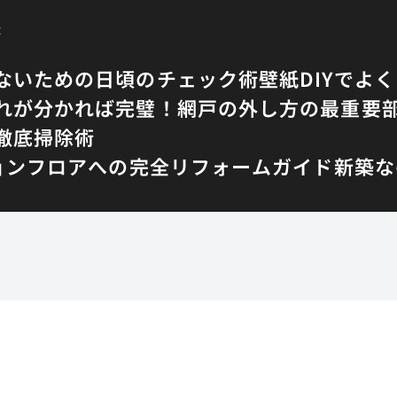
法
ないための日頃のチェック術
壁紙DIYでよ
れが分かれば完璧！網戸の外し方の最重要
徹底掃除術
ョンフロアへの完全リフォームガイド
新築な