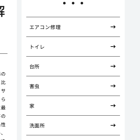
解
エアコン修理
トイレ
台所
場の
に比
害虫
ミサ
さら
家
在最
存の
熱性
洗面所
め、