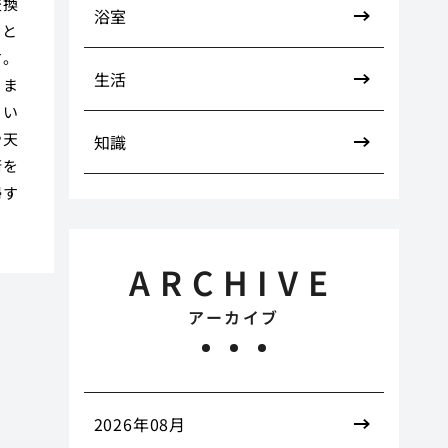
交換
浴室
こと
す。
生活
りま
とい
や天
知識
術を
掃す
ARCHIVE
アーカイブ
2026年08月