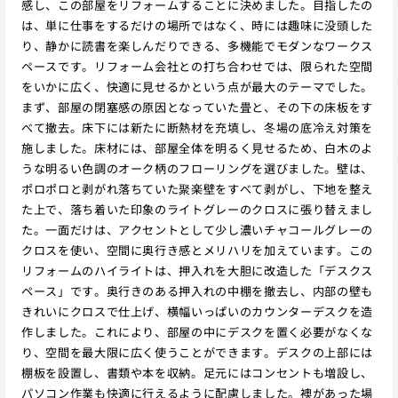
感し、この部屋をリフォームすることに決めました。目指したの
は、単に仕事をするだけの場所ではなく、時には趣味に没頭した
り、静かに読書を楽しんだりできる、多機能でモダンなワークス
ペースです。リフォーム会社との打ち合わせでは、限られた空間
をいかに広く、快適に見せるかという点が最大のテーマでした。
まず、部屋の閉塞感の原因となっていた畳と、その下の床板をす
べて撤去。床下には新たに断熱材を充填し、冬場の底冷え対策を
施しました。床材には、部屋全体を明るく見せるため、白木のよ
うな明るい色調のオーク柄のフローリングを選びました。壁は、
ポロポロと剥がれ落ちていた聚楽壁をすべて剥がし、下地を整え
た上で、落ち着いた印象のライトグレーのクロスに張り替えまし
た。一面だけは、アクセントとして少し濃いチャコールグレーの
クロスを使い、空間に奥行き感とメリハリを加えています。この
リフォームのハイライトは、押入れを大胆に改造した「デスクス
ペース」です。奥行きのある押入れの中棚を撤去し、内部の壁も
きれいにクロスで仕上げ、横幅いっぱいのカウンターデスクを造
作しました。これにより、部屋の中にデスクを置く必要がなくな
り、空間を最大限に広く使うことができます。デスクの上部には
棚板を設置し、書類や本を収納。足元にはコンセントも増設し、
パソコン作業も快適に行えるように配慮しました。襖があった場