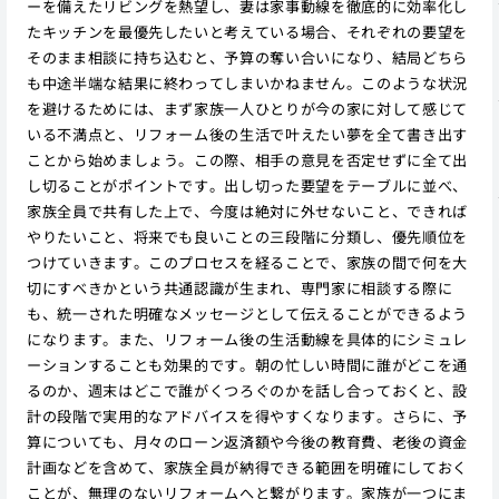
ーを備えたリビングを熱望し、妻は家事動線を徹底的に効率化し
たキッチンを最優先したいと考えている場合、それぞれの要望を
そのまま相談に持ち込むと、予算の奪い合いになり、結局どちら
も中途半端な結果に終わってしまいかねません。このような状況
を避けるためには、まず家族一人ひとりが今の家に対して感じて
いる不満点と、リフォーム後の生活で叶えたい夢を全て書き出す
ことから始めましょう。この際、相手の意見を否定せずに全て出
し切ることがポイントです。出し切った要望をテーブルに並べ、
家族全員で共有した上で、今度は絶対に外せないこと、できれば
やりたいこと、将来でも良いことの三段階に分類し、優先順位を
つけていきます。このプロセスを経ることで、家族の間で何を大
切にすべきかという共通認識が生まれ、専門家に相談する際に
も、統一された明確なメッセージとして伝えることができるよう
になります。また、リフォーム後の生活動線を具体的にシミュレ
ーションすることも効果的です。朝の忙しい時間に誰がどこを通
るのか、週末はどこで誰がくつろぐのかを話し合っておくと、設
計の段階で実用的なアドバイスを得やすくなります。さらに、予
算についても、月々のローン返済額や今後の教育費、老後の資金
計画などを含めて、家族全員が納得できる範囲を明確にしておく
ことが、無理のないリフォームへと繋がります。家族が一つにま