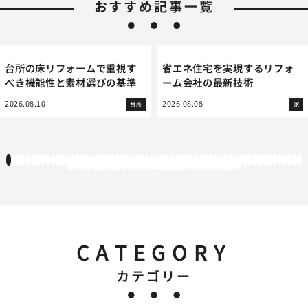
おすすめ記事一覧
台所の床リフォームで重視す
省エネ住宅を実現するリフォ
べき機能性と素材選びの基準
ーム会社の最新技術
2026.08.10
2026.08.08
台所
家
1
2
3
4
5
6
7
8
9
10
11
12
13
14
15
16
17
18
19
20
21
22
23
24
25
26
27
28
29
30
31
32
33
34
35
36
37
38
39
40
41
42
43
44
45
46
47
48
49
50
51
52
53
54
55
56
57
58
59
60
61
62
63
64
65
66
67
68
69
70
71
72
73
74
75
76
77
78
79
80
81
82
83
84
85
86
87
88
89
90
91
92
93
94
95
CATEGORY
カテゴリー