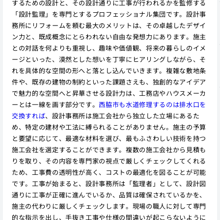
するための設計と、その設計通りに工事が行われるかを監修する
「設計監理」を専門とするプロフェッショナル集団です。設計事
務所にリフォームを頼む最大のメリットは、その卓越したデザイ
ン力と、既成概念にとらわれない自由な発想力にあります。施主
との対話を何よりも重視し、趣味や価値観、将来の暮らしのイメ
ージといった、漠然とした想いを丁寧にヒアリングしながら、そ
れを具体的な空間の形へと落とし込んでいきます。複雑な敷地条
件や、既存の建物の制約といった課題さえも、独創的なアイデア
で魅力的な空間へと昇華させる設計力は、工務店やハウスメーカ
ーとは一線を画す部分です。
西脇市も水道修理するのは排水口を
交換すれば
、設計事務所は施工会社から独立した立場にあるた
め、特定の建材や工法に縛られることがありません。施主の予算
と要望に応じて、最適な材料を選び、最もふさわしい技術を持つ
施工会社を選定することができます。複数の施工会社から見積も
りを取り、その内容を専門家の視点で厳しくチェックしてくれる
ため、工事費の透明性が高く、コストの最適化を図ることが可能
です。工事が始まると、設計事務所は「監理者」として、設計図
通りに工事が正確に進んでいるか、品質は確保されているかを、
施主の代わりに厳しくチェックします。現場の職人に対して専門
的な指示を出し、手抜き工事や仕様の間違いが起こらないように