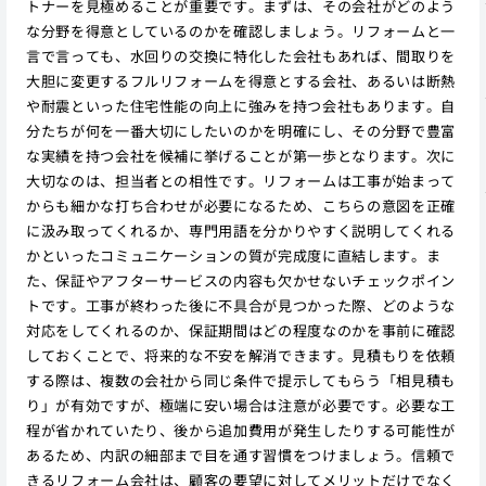
トナーを見極めることが重要です。まずは、その会社がどのよう
な分野を得意としているのかを確認しましょう。リフォームと一
言で言っても、水回りの交換に特化した会社もあれば、間取りを
大胆に変更するフルリフォームを得意とする会社、あるいは断熱
や耐震といった住宅性能の向上に強みを持つ会社もあります。自
分たちが何を一番大切にしたいのかを明確にし、その分野で豊富
な実績を持つ会社を候補に挙げることが第一歩となります。次に
大切なのは、担当者との相性です。リフォームは工事が始まって
からも細かな打ち合わせが必要になるため、こちらの意図を正確
に汲み取ってくれるか、専門用語を分かりやすく説明してくれる
かといったコミュニケーションの質が完成度に直結します。ま
た、保証やアフターサービスの内容も欠かせないチェックポイン
トです。工事が終わった後に不具合が見つかった際、どのような
対応をしてくれるのか、保証期間はどの程度なのかを事前に確認
しておくことで、将来的な不安を解消できます。見積もりを依頼
する際は、複数の会社から同じ条件で提示してもらう「相見積も
り」が有効ですが、極端に安い場合は注意が必要です。必要な工
程が省かれていたり、後から追加費用が発生したりする可能性が
あるため、内訳の細部まで目を通す習慣をつけましょう。信頼で
きるリフォーム会社は、顧客の要望に対してメリットだけでなく