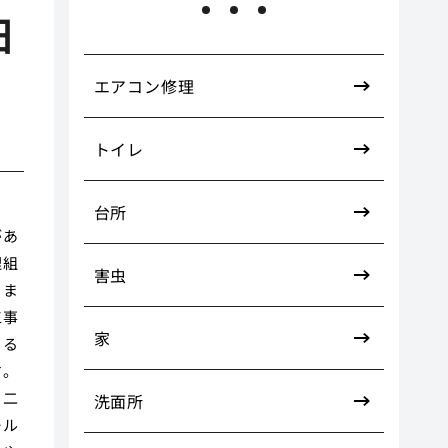
日
エアコン修理
トイレ
台所
があ
理組
害虫
りま
工事
家
きる
す。
ら二
洗面所
ール