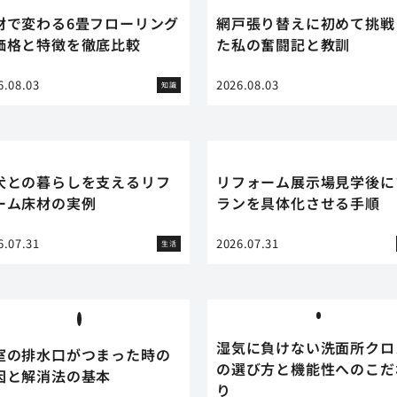
材で変わる6畳フローリング
網戸張り替えに初めて挑戦
価格と特徴を徹底比較
た私の奮闘記と教訓
6.08.03
2026.08.03
知識
犬との暮らしを支えるリフ
リフォーム展示場見学後に
ーム床材の実例
ランを具体化させる手順
6.07.31
2026.07.31
生活
湿気に負けない洗面所クロ
室の排水口がつまった時の
の選び方と機能性へのこだ
因と解消法の基本
り