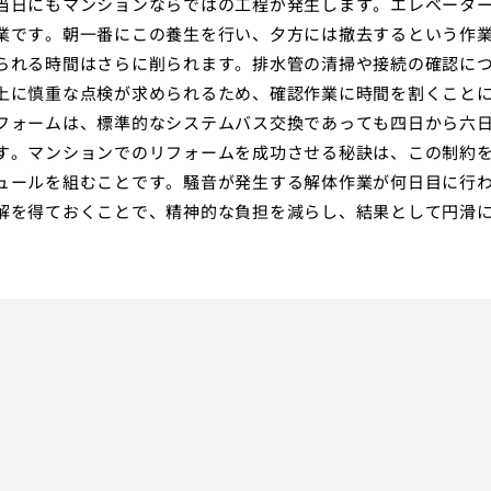
当日にもマンションならではの工程が発生します。エレベータ
業です。朝一番にこの養生を行い、夕方には撤去するという作
られる時間はさらに削られます。排水管の清掃や接続の確認に
上に慎重な点検が求められるため、確認作業に時間を割くこと
フォームは、標準的なシステムバス交換であっても四日から六
す。マンションでのリフォームを成功させる秘訣は、この制約
ュールを組むことです。騒音が発生する解体作業が何日目に行
解を得ておくことで、精神的な負担を減らし、結果として円滑