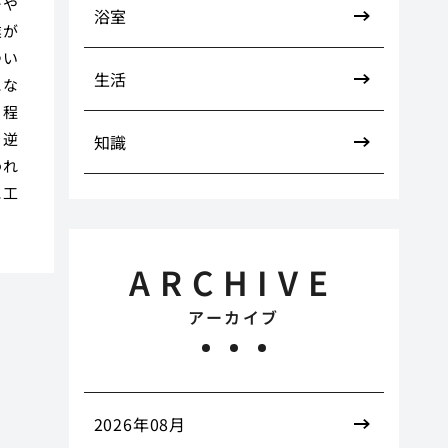
ーや
浴室
業が
つい
生活
にな
日程
を逆
知識
われ
に工
ARCHIVE
アーカイブ
2026年08月