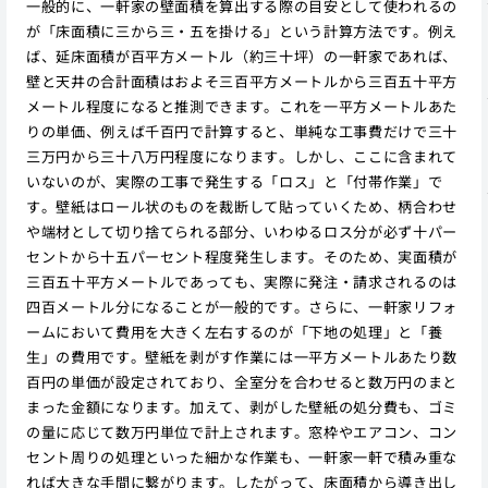
一般的に、一軒家の壁面積を算出する際の目安として使われるの
が「床面積に三から三・五を掛ける」という計算方法です。例え
ば、延床面積が百平方メートル（約三十坪）の一軒家であれば、
壁と天井の合計面積はおよそ三百平方メートルから三百五十平方
メートル程度になると推測できます。これを一平方メートルあた
りの単価、例えば千百円で計算すると、単純な工事費だけで三十
三万円から三十八万円程度になります。しかし、ここに含まれて
いないのが、実際の工事で発生する「ロス」と「付帯作業」で
す。壁紙はロール状のものを裁断して貼っていくため、柄合わせ
や端材として切り捨てられる部分、いわゆるロス分が必ず十パー
セントから十五パーセント程度発生します。そのため、実面積が
三百五十平方メートルであっても、実際に発注・請求されるのは
四百メートル分になることが一般的です。さらに、一軒家リフォ
ームにおいて費用を大きく左右するのが「下地の処理」と「養
生」の費用です。壁紙を剥がす作業には一平方メートルあたり数
百円の単価が設定されており、全室分を合わせると数万円のまと
まった金額になります。加えて、剥がした壁紙の処分費も、ゴミ
の量に応じて数万円単位で計上されます。窓枠やエアコン、コン
セント周りの処理といった細かな作業も、一軒家一軒で積み重な
れば大きな手間に繋がります。したがって、床面積から導き出し