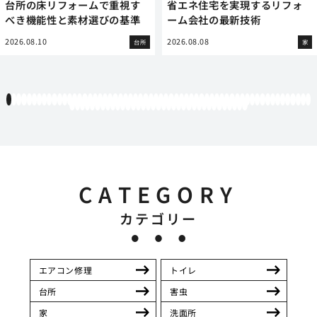
台所の床リフォームで重視す
省エネ住宅を実現するリフォ
べき機能性と素材選びの基準
ーム会社の最新技術
2026.08.10
2026.08.08
台所
家
1
2
3
4
5
6
7
8
9
10
11
12
13
14
15
16
17
18
19
20
21
22
23
24
25
26
27
28
29
30
31
32
33
34
35
36
37
38
39
40
41
42
43
44
45
46
47
48
49
50
51
52
53
54
55
56
57
58
59
60
61
62
63
64
65
66
67
68
69
70
71
72
73
74
75
76
77
78
79
80
81
82
83
84
85
86
87
88
89
90
91
92
93
94
95
CATEGORY
カテゴリー
エアコン修理
トイレ
台所
害虫
家
洗面所