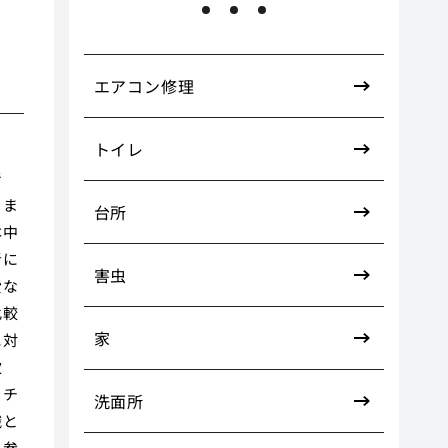
エアコン修理
トイレ
で
りま
台所
本中
者に
害虫
費な
比較
家
に対
次
をチ
洗面所
識と
も参