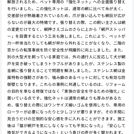
解放されるため、ペット専用の「強化ネット」への全面張り替え
を行いました。この強化ネットは、通常の網に比べて糸が太く、
交差部分が熱融着されているため、爪が食い込んでも網目が広が
らないのが最大の特徴です。張り替えの際、この飼い主さんは網
の変更だけでなく、網押さえゴムのさらに上から「網戸ストッパ
ー」を設置するという工夫も施しました。これにより、ペットが
力一杯体当たりしても網が枠から外れることがなくなり、二階の
窓からの転落事故を防ぐ安全性が飛躍的に向上しました。また、
別の大型犬を飼っている家庭では、外の通行人に反応して犬が網
戸を突き破ってしまうトラブルがありましたが、ステンレス製の
金網に張り替えることで問題を解決しました。ステンレス網は金
属特有の強靭さがあり、噛み癖のあるペットに対しても有効な防
御壁となります。これらの事例に共通しているのは、リフォーム
の目的を単なる修復ではなく「家族の安全を守るための強化」に
置いている点です。強化ネットは通常の網よりも厚みがあるた
め、張り替えの際にはワンサイズ細いゴムを使用したり、専用の
ローラーが必要になったりと少しコツが要りますが、その手間に
見合うだけの圧倒的な安心感を手に入れることができます。施工
後は「猫が網戸を気にしなくなっても平気になった」「安心して
換気ができるようになった」という喜びの声が多く聞かれます。