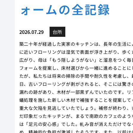
ォームの全記録
2026.07.29
台所
築二十年が経過した実家のキッチンは、長年の生活に
に近いフローリングは湿気で表面が浮き上がり、歩く
広がり、母は「もう隠しようがない」と溜息をつく毎
フォームを提案し、床材選びから一緒に進めることに
たが、私たちは将来の掃除の手間や耐久性を考慮し、
日、古いフローリングが剥がされると、そこには驚き
漏れの跡があり、木材が一部黒ずんでいたのです。リ
蟻処理を施した新しい木材で補強することを提案して
重大な欠陥を見逃していたでしょう。補修が終わり、
だ印象だったキッチンが、まるで南欧のカフェのよう
は「足元の安心感」でした。軋み音が消えただけでな
め、精神的な負担が激減したそうです。また、以前は