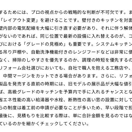
するためには、プロの視点からの戦略的な判断が不可欠です。
「レイアウト変更」を避けることです。壁付きのキッチンを対
壁内部の電気配線を大幅に引き直す必要があり、それに伴う解
がないのであれば、同じ位置で最新の設備に入れ替えるのが、
びにおける「グレードの見極め」も重要です。システムキッチ
る吊り戸棚や、自動洗浄機能付きのレンジフードなどは非常に
なく、掃除のしやすさを優先するのか、調理の時短を優先する
リフォーム会社選びにおいても、自社で職人を抱える工務店や
、中間マージンをカットできる場合があります。さらに、リフ
製品を発売する直前の時期には、旧モデルの展示品が大幅な値
ば、高級グレードのキッチンを予算内で手に入れるチャンスと
省エネ性能の高い給湯器や水栓、断熱性の高い窓の設置に対し
らの制度は着工前の申請が必要なことが多いため、早い段階で
最後に、見積もりを比較する際は、単に合計金額を見るのでは
ているのかを細かくチェックしてください。