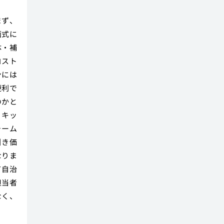
まず、
面式に
体・補
コスト
ンには
便利で
のかと
、キッ
ォーム
引き価
なりま
て自治
担当者
なく、