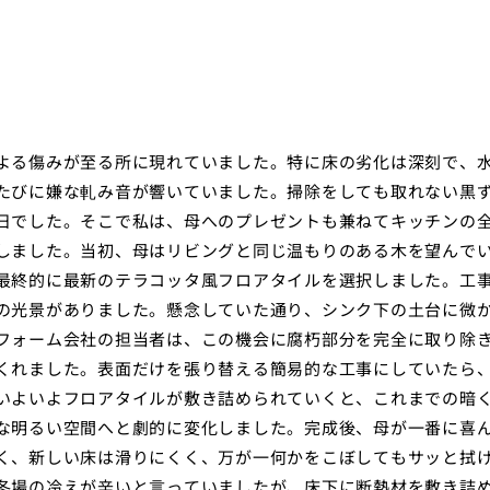
よる傷みが至る所に現れていました。特に床の劣化は深刻で、
たびに嫌な軋み音が響いていました。掃除をしても取れない黒
日でした。そこで私は、母へのプレゼントも兼ねてキッチンの
しました。当初、母はリビングと同じ温もりのある木を望んで
最終的に最新のテラコッタ風フロアタイルを選択しました。工
の光景がありました。懸念していた通り、シンク下の土台に微
フォーム会社の担当者は、この機会に腐朽部分を完全に取り除
くれました。表面だけを張り替える簡易的な工事にしていたら
いよいよフロアタイルが敷き詰められていくと、これまでの暗
な明るい空間へと劇的に変化しました。完成後、母が一番に喜
く、新しい床は滑りにくく、万が一何かをこぼしてもサッと拭
冬場の冷えが辛いと言っていましたが、床下に断熱材を敷き詰