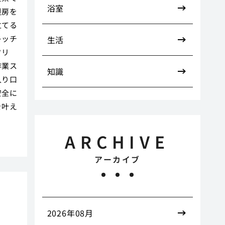
浴室
暖房を
立てる
キッチ
生活
フリ
作業ス
知識
入り口
安全に
を叶え
ARCHIVE
アーカイブ
フ
2026年08月