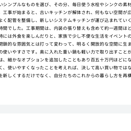
いシンプルなものを選び、その分、毎日使う水栓やシンクの素
。工事が始まると、古いキッチンが解体され、何もない空間が
よく配管を整備し、新しいシステムキッチンが運び込まれてい
時間でした。工事期間は、内装の張り替えも含めて約一週間ほ
時には外食を楽しんだりと、家族で少し不便な生活をイベント
閉鎖的な雰囲気とは打って変わって、明るく開放的な空間に生
の使いやすさです。奥に入れた重い鍋も軽い力で取り出すこと
は、細かなオプションを追加したこともあり百五十万円ほどに
く、使いやすくなったことを考えれば、決して高い買い物では
を新しくするだけでなく、自分たちのこれからの暮らし方を再