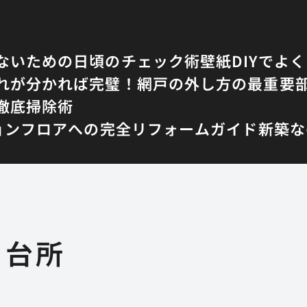
ないための日頃のチェック術
壁紙DIYでよ
れが分かれば完璧！網戸の外し方の最重要
徹底掃除術
ョンフロアへの完全リフォームガイド
新築な
台所