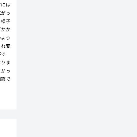
材には
広がっ
く様子
どかか
のよう
まれ変
がで
なりま
なかっ
構築で