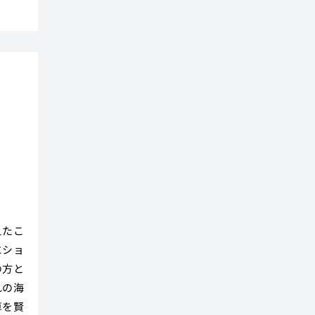
ー
えたこ
にショ
の方と
れの海
算を賢