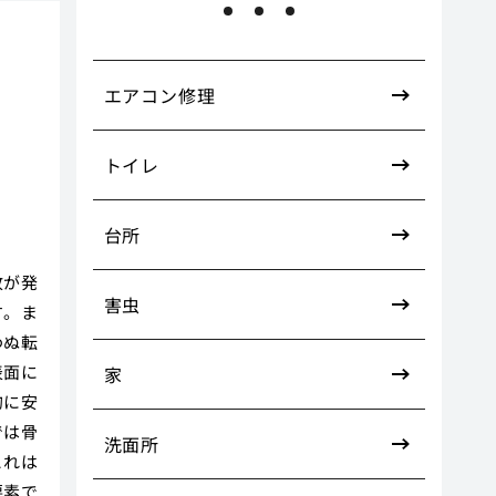
ン
エアコン修理
トイレ
台所
故が発
害虫
す。ま
わぬ転
表面に
家
的に安
では骨
洗面所
これは
要素で