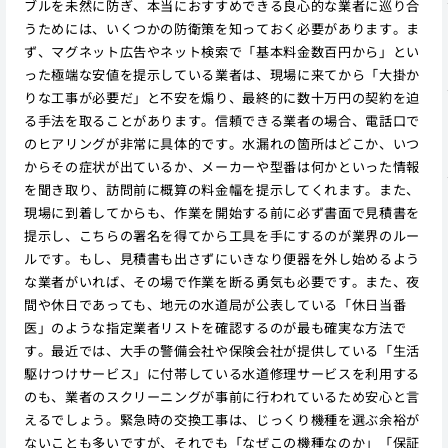
ブルを未然に防ぎ、本当におすすめできる良心的な業者に巡り合
うためには、いくつかの防衛策を知っておく必要があります。ま
ず、マグネット広告やネット検索で「基本料金数百円から」とい
った極端な安値を提示している業者は、現場に来てから「大掛か
りな工事が必要だ」と不安を煽り、最終的に数十万円の契約を迫
る手法を取ることがあります。信頼できる業者の場合、電話口で
のヒアリングが非常に具体的です。水漏れの箇所はどこか、いつ
からその症状が出ているか、メーカーや型番は何かといった情報
を聞き取り、訪問前に概算の料金幅を提示してくれます。また、
現場に到着してからも、作業を開始する前に必ず書面で見積書を
提示し、こちらの署名を得てから工具を手にするのが業界のルー
ルです。もし、見積書も出さずにいきなり便器を外し始めるよう
な業者がいれば、その場で作業を断る勇気も必要です。また、夜
間や休日であっても、地元の水道局が公表している「休日当番
医」のような指定業者リストを確認するのが最も確実な方法で
す。最近では、大手の警備会社や保険会社が提供している「生活
駆けつけサービス」に付帯している水道修理サービスを利用する
のも、業者のスクリーニングが事前に行われているため安心と言
えるでしょう。緊急時の交換工事は、じっくり機種を選ぶ余裕が
ないことも多いですが、それでも「なぜこの機種なのか」「保証