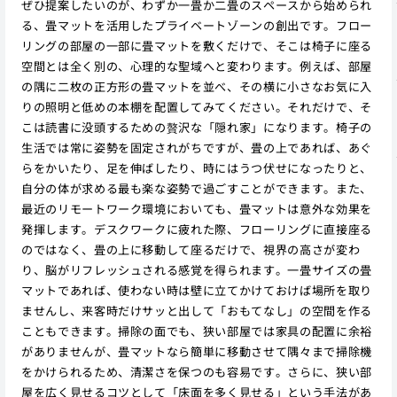
ぜひ提案したいのが、わずか一畳か二畳のスペースから始められ
る、畳マットを活用したプライベートゾーンの創出です。フロー
リングの部屋の一部に畳マットを敷くだけで、そこは椅子に座る
空間とは全く別の、心理的な聖域へと変わります。例えば、部屋
の隅に二枚の正方形の畳マットを並べ、その横に小さなお気に入
りの照明と低めの本棚を配置してみてください。それだけで、そ
こは読書に没頭するための贅沢な「隠れ家」になります。椅子の
生活では常に姿勢を固定されがちですが、畳の上であれば、あぐ
らをかいたり、足を伸ばしたり、時にはうつ伏せになったりと、
自分の体が求める最も楽な姿勢で過ごすことができます。また、
最近のリモートワーク環境においても、畳マットは意外な効果を
発揮します。デスクワークに疲れた際、フローリングに直接座る
のではなく、畳の上に移動して座るだけで、視界の高さが変わ
り、脳がリフレッシュされる感覚を得られます。一畳サイズの畳
マットであれば、使わない時は壁に立てかけておけば場所を取り
ませんし、来客時だけサッと出して「おもてなし」の空間を作る
こともできます。掃除の面でも、狭い部屋では家具の配置に余裕
がありませんが、畳マットなら簡単に移動させて隅々まで掃除機
をかけられるため、清潔さを保つのも容易です。さらに、狭い部
屋を広く見せるコツとして「床面を多く見せる」という手法があ