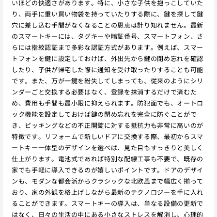
いほどの快適さがあります。特に、小さな子供を抱っこしていた
り、両手に重い買い物袋を持っていたりする際に、鍵を探して鍵
穴に差し込む手間がなくなることの恩恵は計り知れません。最新
のスマートキーには、タグキーや暗証番号、スマートフォン、さ
らには指紋認証まで多彩な認証方式があります。例えば、スマー
トフォンを鍵に設定しておけば、外出先から鍵の閉め忘れを確認
したり、子供が帰宅した際に通知を受け取ったりすることも可能
です。また、万が一鍵を紛失してしまっても、従来のようにシリ
ンダーごと交換する必要はなく、登録を抹消するだけで済むた
め、費用も手間も最小限に抑えられます。防犯面でも、オートロ
ック機能を設定しておけば鍵の閉め忘れを完全に防ぐことがで
き、ピッキングなどの不正開錠に対する抵抗力も非常に高いのが
特徴です。リフォームで新しいドアに交換する際、最初からスマ
ートキー一体型のデザインを選べば、見た目もすっきりと美しく
仕上がります。電池式であれば特別な配線工事も不要で、既存の
家でも手軽に導入できるのが嬉しいポイントです。ドアのデザイ
ンも、モダンな都会派からクラシックな北欧風まで幅広く揃って
おり、家の外観を格上げしながら最新のテクノロジーを手に入れ
ることができます。スマートキーの導入は、単なる設備の更新で
はなく、日々の生活の中にある小さなストレスを解消し、心理的