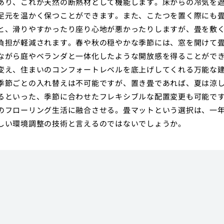
あり、これが天然の断熱材として機能します。床からの冷気を
足元を温かく保つことができます。また、こたつを置く際にも
と、滑りやすかったり座り心地が悪かったりしますが、畳を敷
負担が軽減されます。春や秋の穏やかな季節には、窓を開けて
ながら庭やベランダと一体化したような開放感を得ることがで
変え、住まいのコンフォートレベルを底上げしてくれる万能な
季節ごとの入れ替えは不可能ですが、置き畳であれば、夏は涼
るといった、季節に合わせたフレキシブルな配置変更も可能で
のフローリング生活に融合させる。畳マットという選択は、一
しい環境調整の技術と言えるのではないでしょうか。