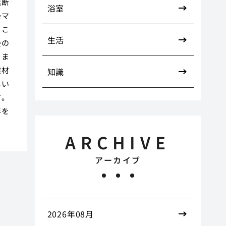
遮断
浴室
畳マ
くこ
生活
畳の
きま
建材
知識
しい
す。
年を
ARCHIVE
アーカイブ
2026年08月