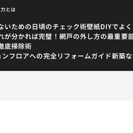
魅力とは
ないための日頃のチェック術
壁紙DIYでよ
れが分かれば完璧！網戸の外し方の最重要
徹底掃除術
ョンフロアへの完全リフォームガイド
新築な