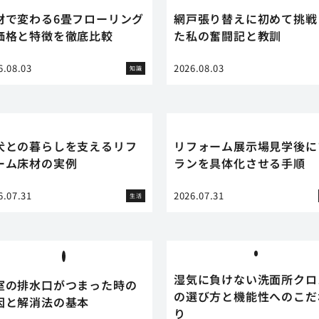
材で変わる6畳フローリング
網戸張り替えに初めて挑戦
価格と特徴を徹底比較
た私の奮闘記と教訓
6.08.03
2026.08.03
知識
犬との暮らしを支えるリフ
リフォーム展示場見学後に
ーム床材の実例
ランを具体化させる手順
6.07.31
2026.07.31
生活
湿気に負けない洗面所クロ
室の排水口がつまった時の
の選び方と機能性へのこだ
因と解消法の基本
り