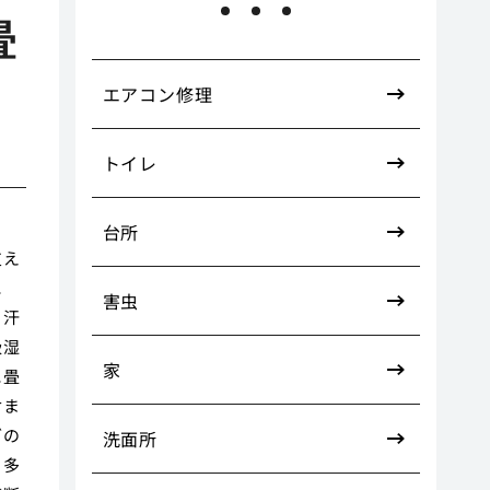
畳
エアコン修理
トイレ
台所
支え
に
害虫
、汗
吸湿
家
に畳
含ま
グの
洗面所
、多