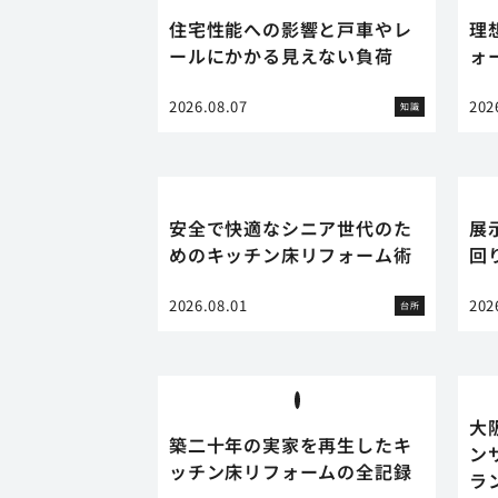
住宅性能への影響と戸車やレ
理
ールにかかる見えない負荷
ォ
2026.08.07
202
知識
安全で快適なシニア世代のた
展
めのキッチン床リフォーム術
回
2026.08.01
202
台所
大
築二十年の実家を再生したキ
ン
ッチン床リフォームの全記録
ラ