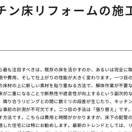
チン床リフォームの施
ら最も注目すべきは、既存の床を活かすのか、あるいは完全に
期や費用、そして仕上がりの性能が大きく変わります。一つ目
の床材の上に新しい素材を貼り重ねる方法で、解体作業が不要
床が二重になることで断熱性や遮音性が向上するという副次的
、隣り合うリビングとの間に数ミリの段差が生じたり、キッチ
な事前の計測が不可欠です。二つ目の手法は「張り替え」です
す方法です。こちらは費用と時間がかかりますが、床下の配管
過した住宅には特にお勧めします。最新のトレンドとしては、