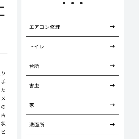
工
エアコン修理
トイレ
台所
取り
の手
害虫
なた
なメ
家
ンの
。古
の状
洗面所
リビ