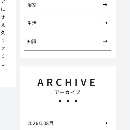
ロア
浴室
囲に
大き
生活
例え
耐久
しく
知識
させ
あり
らし
ARCHIVE
アーカイブ
2026年08月