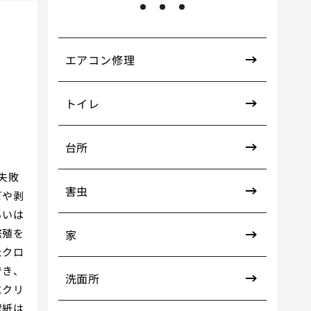
機
エアコン修理
トイレ
台所
失敗
害虫
ビや剥
るいは
繁殖を
家
たクロ
でき、
洗面所
にクリ
壁紙は