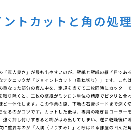
イントカットと角の処
の「素人臭さ」が最も出やすいのが、壁紙と壁紙の継ぎ目であ
なテクニックが「ジョイントカット（重ね切り）」です。これ
の重なった部分の真ん中を、定規を当てて二枚同時にカッター
を取り除くと、二枚の壁紙がミクロン単位の精度でピタリと合
ほど一体化します。この作業の際、下地の石膏ボードまで深く
らせるのがコツです。カットした後は、専用の継ぎ目ローラー
。強く押し付けすぎると糊がはみ出してしまい、逆に乾燥後に
次に重要なのが「入隅（いりずみ）」と呼ばれる部屋の凹んだ