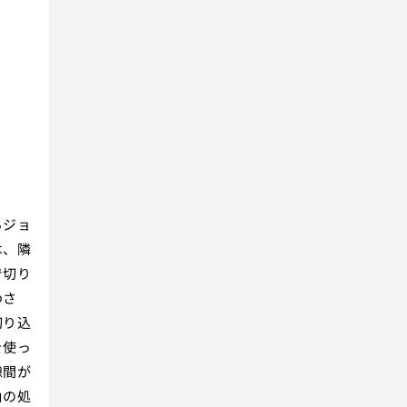
理
るジョ
は、隣
で切り
わさ
切り込
を使っ
隙間が
角の処