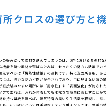
面所クロスの選び方と
の好みだけで素材を選んでしまうのは、DIYにおける典型的な
な機能を持つ素材を選ばなければ、せっかくの努力も数年でカ
優先すべきは「機能性壁紙」の選択です。特に洗面所専用、あ
スには、強力な防カビ剤が配合されており、目に見えない菌の
が直接跳ねやすい場所には「撥水性」や「表面強化」が施され
イプであれば、汚れが付着しても水拭きで簡単に落とすことが
能を持つ壁紙を選べば、湿気特有の臭いや生活臭を軽減し、常
ても、初心者にとっては重要なチェックポイントです。薄手の