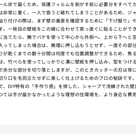
ール状で届くため、保護フィルムを剥がす前に必要分をすべて
は非常に重く、一人で扱うと破れてしまうことがあるため、ジ
貼り付けの際は、まず壁の垂直を確認するために「下げ振り」
す。一枚目の壁紙をこの線に合わせて真っ直ぐに貼ることがで
に当てたら、撫でバケを使って中心から外側へ、上から下へと
入ってしまった場合は、無理に押し込もうとせず、一度その部
りが乾くまでの数十分間は何度でも位置調整ができるため、焦
は、竹べらを使ってしっかりと溝に壁紙を押し込み、型をつけ
で余分な部分を切り落としますが、このときカッターの刃は常
切り口を毛羽立たせずに美しく仕上げるためのプロの秘訣です
、DIY特有の「手作り感」を排した、シャープで洗練された壁
つては手が届かなかったような理想の住環境を、より身近な費