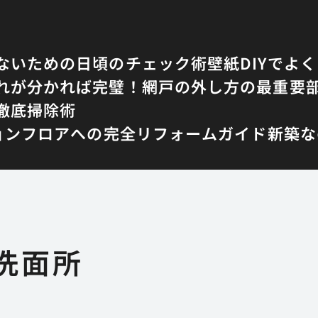
ないための日頃のチェック術
壁紙DIYでよ
れが分かれば完璧！網戸の外し方の最重要
徹底掃除術
ョンフロアへの完全リフォームガイド
新築な
洗面所