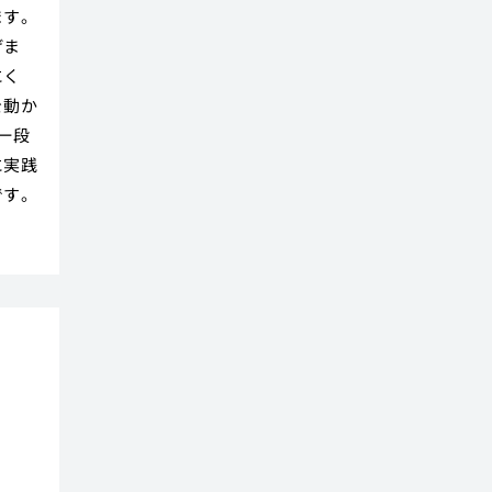
ます。
げま
にく
を動か
一段
に実践
です。
の