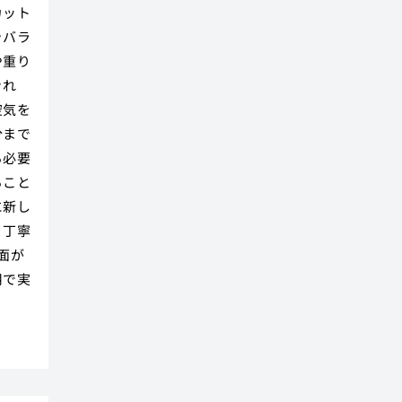
カット
ャバラ
や重り
きれ
空気を
分まで
る必要
ること
に新し
。丁寧
面が
用で実