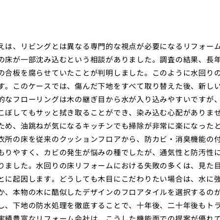
えは、リビングとは異なる専門的な視点が必要になるリフォー
の床が一部沈み込むという相談がありました。調査の結果、長
の合板を腐らせていたことが判明しました。このように水回り
す。このケースでは、傷んだ下地をすべて取り替えた後、新し
的なフローリングは木の継ぎ目から水が入り込みやすいですが
こぼしてもサッと拭き取ることができ、染み込む心配がありま
ため、油跳ねが気になるキッチンでも掃除が非常に楽になった
衣所の床を従来のクッションフロアから、防カビ・消臭機能の
もりやすく、カビの発生が悩みの種でしたが、通気性と防汚性
りました。水回りの床リフォームにおける失敗の多くは、見た
とに起因します。どうしても木目にこだわりたい場合は、水に
か、本物の木に酷似したデザインのフロアタイルを選択するの
し、下地の防水処理を徹底することで、十年後、二十年後もト
実績豊富なリフォーム会社は、こうした機能面での提案が優れ