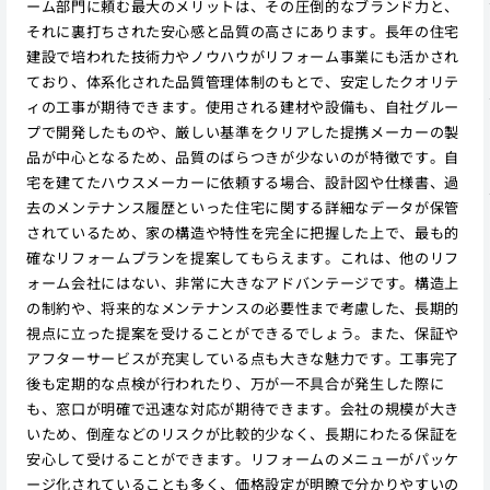
ーム部門に頼む最大のメリットは、その圧倒的なブランド力と、
それに裏打ちされた安心感と品質の高さにあります。長年の住宅
建設で培われた技術力やノウハウがリフォーム事業にも活かされ
ており、体系化された品質管理体制のもとで、安定したクオリテ
ィの工事が期待できます。使用される建材や設備も、自社グルー
プで開発したものや、厳しい基準をクリアした提携メーカーの製
品が中心となるため、品質のばらつきが少ないのが特徴です。自
宅を建てたハウスメーカーに依頼する場合、設計図や仕様書、過
去のメンテナンス履歴といった住宅に関する詳細なデータが保管
されているため、家の構造や特性を完全に把握した上で、最も的
確なリフォームプランを提案してもらえます。これは、他のリフ
ォーム会社にはない、非常に大きなアドバンテージです。構造上
の制約や、将来的なメンテナンスの必要性まで考慮した、長期的
視点に立った提案を受けることができるでしょう。また、保証や
アフターサービスが充実している点も大きな魅力です。工事完了
後も定期的な点検が行われたり、万が一不具合が発生した際に
も、窓口が明確で迅速な対応が期待できます。会社の規模が大き
いため、倒産などのリスクが比較的少なく、長期にわたる保証を
安心して受けることができます。リフォームのメニューがパッケ
ージ化されていることも多く、価格設定が明瞭で分かりやすいの