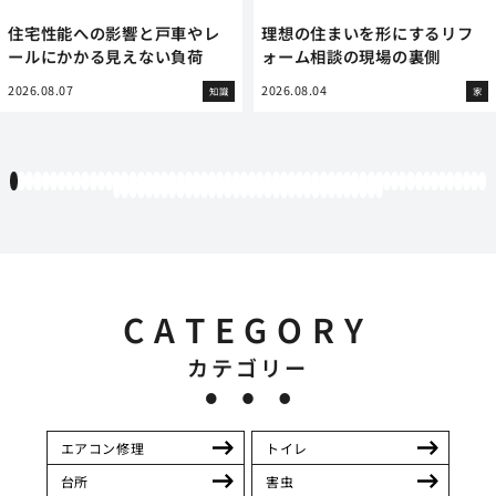
住宅性能への影響と戸車やレ
理想の住まいを形にするリフ
ールにかかる見えない負荷
ォーム相談の現場の裏側
2026.08.07
2026.08.04
知識
家
1
2
3
4
5
6
7
8
9
10
11
12
13
14
15
16
17
18
19
20
21
22
23
24
25
26
27
28
29
30
31
32
33
34
35
36
37
38
39
40
41
42
43
44
45
46
47
48
49
50
51
52
53
54
55
56
57
58
59
60
61
62
63
64
65
66
67
68
69
70
71
72
73
74
75
76
77
78
79
80
81
82
83
84
85
86
87
88
89
90
91
92
93
94
CATEGORY
カテゴリー
エアコン修理
トイレ
台所
害虫