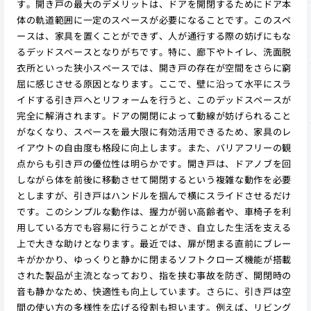
す。開き戸の最大のデメリットは、ドアを開閉するためにドア本
体の軌道範囲に一定のスペースが必要になることです。このスペ
ースは、家具を置くことができず、人が通行する際の妨げにもな
るデッドスペースとなりがちです。特に、廊下やトイレ、洗面脱
衣所といった狭小スペースでは、開き戸の存在が空間をさらに窮
屈に感じさせる原因となります。ここで、壁に沿って水平にスラ
イドする引き戸へとリフォームを行うと、このデッドスペースが
完全に解消されます。ドアの開閉によって動線が妨げられること
がなくなり、スペースを最大限に有効活用できるため、家具のレ
イアウトの自由度も格段に向上します。また、バリアフリーの観
点からも引き戸の優位性は明らかです。開き戸は、ドアノブを回
しながら体を前後に移動させて開閉するという複雑な動作を必要
としますが、引き戸はハンドルを掴んで横にスライドさせるだけ
です。このシンプルな動作は、握力が弱い高齢者や、車椅子を利
用している方でも容易に行うことができ、自立した生活を支える
上で大きな助けとなります。最近では、扉が閉まる直前にブレー
キがかかり、ゆっくりと静かに閉まるソフトクローズ機能が搭載
された製品が主流となっており、指を挟む事故を防ぎ、開閉時の
音も静かなため、快適性も向上しています。さらに、引き戸は空
間の使い方の多様性を広げる役割も担います。例えば、リビング