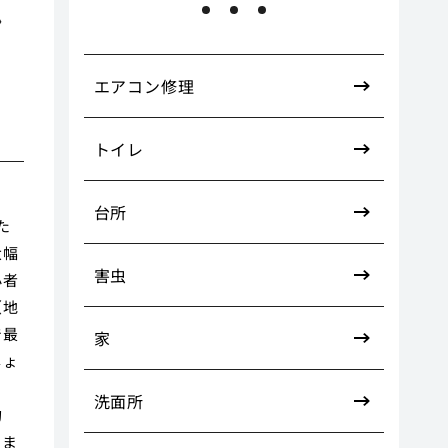
ン
エアコン修理
トイレ
台所
た
大幅
害虫
心者
（地
で最
家
しょ
ま
洗面所
約
りま