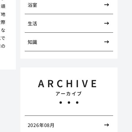
浴室
で頑
下地
壁際
生活
きな
成で
知識
想の
ARCHIVE
アーカイブ
2026年08月