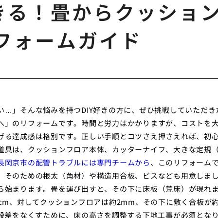
できる！畳からクッショ
フォームガイド
…」そんな悩みを持つDIY好きの方に、ぜひ挑戦していただき
へ」のリフォームです。時間と労力はかかりますが、コストを
げる達成感は格別です。正しい手順とコツさえ押さえれば、初
道具は、クッションフロア本体、カッターナイフ、大きな定規
長岡京市の配管トラブルには専門チームから
、このリフォーム
。そのための根太（角材）や構造用合板、ビスなども用意しま
ら始まります。畳を運び出すと、その下に床板（荒床）が現れ
cm、対してクッションフロアは約2mm、その下に敷く合板が
の段差をなくすために、床の高さを調整する下地工事が必須とな