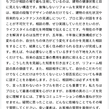
ちプロが相談の場で最も注視しているのは、建物の健康状態と目
に見えない構造です。後悔しないリフォームを実現するために
は、相談の段階でデザインの好みだけでなく、建物の劣化状況や
将来的なメンテナンスの見通しについて、プロと深い対話をする
ことが不可欠です。相談の際、ぜひ実践していただきたいのが、
ライフスタイルの変化を時間軸で伝えることです。今現在の不便
さを解消するのは当然ですが、五年後、十年後に家族構成がどう
変わるのか、自分たちの体力がどう変化するのかを見据えた相談
をすることで、結果として長く住み続けられる住まいが完成しま
す。例えば、今は必要ないと思っている手すりの下地を入れてお
くだけでも、将来の追加工事の費用を劇的に抑えることができま
す。こうした先を見越した知恵を引き出すことが、リフォーム相
談の真の価値です。また、相談相手に対して、自分のこだわりだ
けでなくこれだけはやりたくないという拒否反応についても率直
に話すことをお勧めします。さらに、相談時には必ずメモを取
り、言った言わないのトラブルを防ぐことも重要です。私たちは
プロとして最善の提案を心がけますが、お客様の真のニーズを完
全に理解するには、丁寧なコミュニケーションの積み重ねが欠か
せません。疑問に思ったことは、どんなに些細なことでもその場
で質問してください。良い業者は、お客様の質問を面倒がらず、