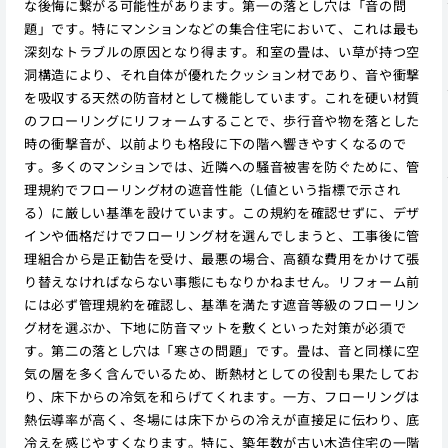
な後悔に繋がる可能性があります。第一の落とし穴は「音の問
題」です。特にマンションなどの集合住宅において、これは最も
深刻なトラブルの原因となり得ます。和室の畳は、い草が持つ空
洞構造により、それ自体が優れたクッション材であり、音や衝撃
を吸収する天然の防音材として機能しています。これを硬い材質
のフローリングにリフォームすることで、歩行音や物を落とした
時の衝撃音が、以前よりも格段に下の階へ響きやすくなるので
す。多くのマンションでは、近隣への騒音被害を防ぐために、管
理規約でフローリング材の遮音性能（L値という指標で示され
る）に厳しい基準を設けています。この規約を確認せずに、デザ
インや価格だけでフローリング材を選んでしまうと、工事後に管
理組合から是正勧告を受け、最悪の場合、高額な費用をかけて張
り替えなければならない事態にもなりかねません。リフォーム前
には必ず管理規約を確認し、基準を満たす遮音等級のフローリン
グ材を選ぶか、下地に防音マットを敷くといった対策が必須で
す。第二の落とし穴は「寒さの問題」です。畳は、音と同様に空
気の層を多く含んでいるため、断熱材としての役割も果たしてお
り、床下からの冷気を和らげてくれます。一方、フローリングは
熱伝導率が高く、冬場には床下からの冷えが直接足に伝わり、底
冷えを感じやすくなります。特に、築年数が古い木造住宅の一階