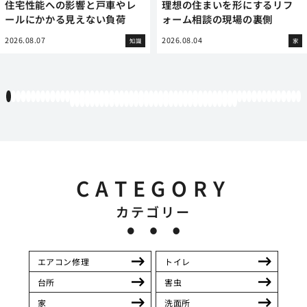
住宅性能への影響と戸車やレ
理想の住まいを形にするリフ
ールにかかる見えない負荷
ォーム相談の現場の裏側
2026.08.07
2026.08.04
知識
家
1
2
3
4
5
6
7
8
9
10
11
12
13
14
15
16
17
18
19
20
21
22
23
24
25
26
27
28
29
30
31
32
33
34
35
36
37
38
39
40
41
42
43
44
45
46
47
48
49
50
51
52
53
54
55
56
57
58
59
60
61
62
63
64
65
66
67
68
69
70
71
72
73
74
75
76
77
78
79
80
81
82
83
84
85
86
87
88
89
90
91
92
93
94
CATEGORY
カテゴリー
エアコン修理
トイレ
台所
害虫
家
洗面所