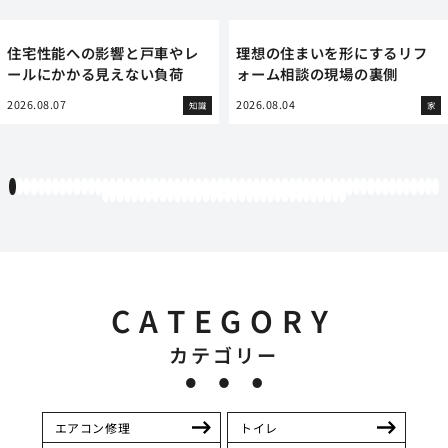
住宅性能への影響と戸車やレ
理想の住まいを形にするリフ
ールにかかる見えない負荷
ォーム相談の現場の裏側
2026.08.07
2026.08.04
知識
家
1
2
3
4
5
6
7
8
9
10
11
12
13
14
15
16
17
18
19
20
21
22
23
24
25
26
27
28
29
30
31
32
33
34
35
36
37
38
39
40
41
42
43
44
45
46
47
48
49
50
51
52
53
54
55
56
57
58
59
60
61
62
63
64
65
66
67
68
69
70
71
72
73
74
75
76
77
78
79
80
81
82
83
84
85
86
87
88
89
90
91
92
93
94
CATEGORY
カテゴリー
エアコン修理
トイレ