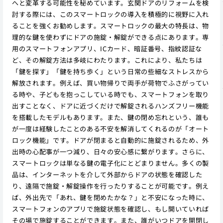
へと変革する可能性を秘めています。玄関ドアのリフォームを検
討する際には、このスマートロックの導入を積極的に視野に入れ
ることを強くお勧めします。スマートロックの最大の特長は、物
理的な鍵を使わずにドアの施錠・解錠ができる点にあります。専
用のスマートフォンアプリ、ICカード、暗証番号、指紋認証な
ど、その解錠方法は多岐にわたります。これにより、私たちは
「鍵を探す」「鍵を持ち歩く」という日常の些細なストレスから
解放されます。例えば、買い物帰りで両手が荷物でふさがってい
る時や、子どもを抱っこしている時でも、スマートフォンを取り
出すことなく、ドアに近づくだけで解錠されるハンズフリー機能
を搭載したモデルもあります。また、鍵の閉め忘れという、誰も
が一度は経験したことのある不安を解消してくれるのが「オート
ロック機能」です。ドアが閉まると自動的に施錠されるため、外
出時の心配事が一つ減り、日々の安心感に繋がります。さらに、
スマートロックは単なる鍵の電子化にとどまりません。多くの製
品は、インターネットを介して外部からドアの状態を確認した
り、遠隔で施錠・解錠操作を行ったりすることが可能です。例え
ば、外出先で「あれ、鍵を閉めたかな？」と不安になった時に、
スマートフォンのアプリで施錠状態を確認し、もし開いていれば
その場で施錠することができます。また、誰がいつドアを開閉し