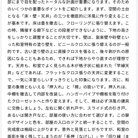
部にまで目を配ったトータルな計画が重要になります。そのため
のいくつかの重要なポイントをご紹介します。まず、空間の土台
となる「床・壁・天井」の三つを徹底的に洋風に作り変えること
が基本です。床は畳を撤去し、フローリングに張り替えます。こ
の時、隣接する廊下などとの段差ができないように、下地の高さ
をしっかりと調整することが大切です。壁は、聚楽壁や砂壁とい
った和室特有の塗り壁を、ビニールクロスに張り替えるのが一般
的です。古い塗り壁の上に直接クロスを張ると、後々剥がれの原
因になることもあるため、できれば下地からやり直すのが理想で
す。天井も、和室でよく見られる木が格子状に組まれた「竿縁天
井」などであれば、フラットなクロス張りの天井に変更すること
で、一気に洋室らしいすっきりとした印象になります。次に、和
室の象徴ともいえる「押入れ」と「襖」の扱いです。押入れは、
中棚を撤去して内部を改装し、ハンガーパイプや棚板を取り付け
たクローゼットへと作り変えます。そして、襖は必ず洋風の建具
に交換しましょう。左右に開く折れ戸や、スライド式の引き戸、
あるいは開き戸など、部屋の使い方に合わせて選びます。この扉
のデザインと色を、部屋の入口のドアと統一することで、空間の
完成度は格段に上がります。意外と見落としがちですが、和室の
面影を強く残してしまうのが「長押（なげし）」や「回り縁（ま